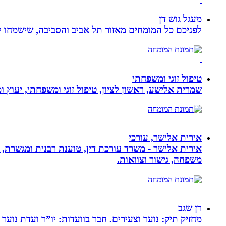
מעגל גוש דן
לפניכם כל המומחים מאזור תל אביב והסביבה, שישמחו לה
טיפול זוגי ומשפחתי
שמרית אלישע, ראשון לציון, טיפול זוגי ומשפחתי, יעוץ 
אירית אלישר, עורכי
אירית אלישר - משרד עורכת דין, טוענת רבנית ומגשרת, 
משפחה, גישור וצוואות.
רן שגב
מחזיק תיק: נוער וצעירים. חבר בוועדות: יו”ר ועדת נוער 