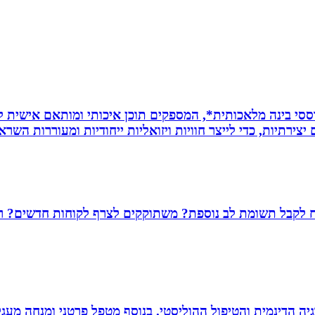
ת *סרטונים מבוססי בינה מלאכותית*, המספקים תוכן איכותי ומותאם אי
ירתיות, כדי לייצר חוויות ויזואליות ייחודיות ומעוררות השרא
שמח לקבל תשומת לב נוספת? משתוקקים לצרף לקוחות חדשים? רו
ה הדינמית והטיפול ההוליסטי. בנוסף מטפל פרטני ומנחה מעגלי ג