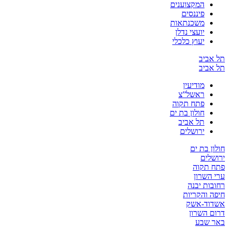
המקצוענים
פיננסים
משכנתאות
יועצי נדלן
יעוץ כלכלי
תל אביב
תל אביב
מודיעין
ראשל”צ
פתח תקוה
חולון בת ים
תל אביב
ירושלים
חולון בת ים
ירושלים
פתח תקוה
ערי השרון
רחובות יבנה
חיפה והקריות
אשדוד-אשק
דרום השרון
באר שבע