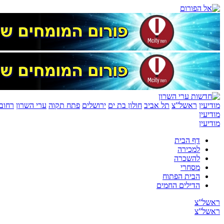
מודיעין
ראשל”צ
תל אביב
חולון בת ים
ירושלים
פתח תקוה
ערי השרון
רחובו
מודיעין
מודיעין
דף הבית
למכירה
להשכרה
מסחרי
הבית הפתוח
הדילים החמים
ראשל”צ
ראשל”צ