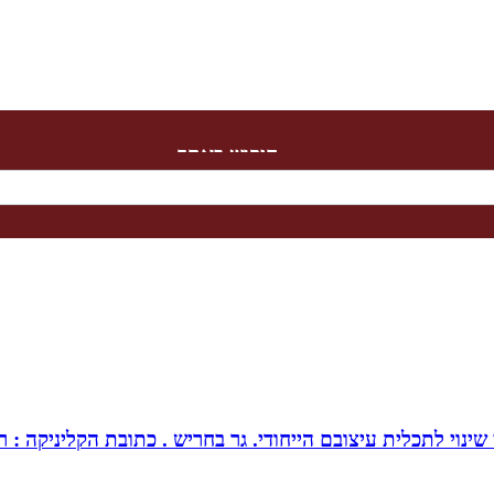
חיפוש באתר
צובם הייחודי. גר בחריש . כתובת הקליניקה : רחוב כלנית 30 חריש . מנחה ומטפל בז