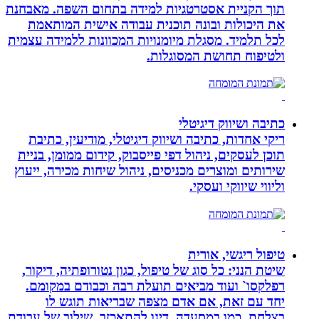
תוך הקניית אסטרטגיות למידה בתחום השפה. מאבחנת
את היכולות ובונה תוכנית עבודה אישית המותאמת
לכל תלמיד. מסגלת מיומנויות המכוונות ללמידה עצמית
ולטיפוח תחושת המסוגלות.
כתיבה ושיווק דיגיטלי
ריקי אחדות, כתיבה ושיווק דיגיטלי, מודיעין, כתיבת
תוכן לעסקים, ניהול דפי פייסבוק, קידום ממומן, בניית
שירותים ומוצרים מכניסים, ניהול שיחות מכירה, ייעוץ
וליווי שיווקי ועסקי.
טיפול ריגשי, אורית
שיטת הנני: כל סוג של טיפול, כגון נטורופתיה, דיקור,
רפלקסו` ועוד מביאים תועלת רבה וכבודם במקומם.
יחד עם זאת, אם אדם מצפה שבריאות תוגש לו
בצלחת, כמו במסעדה, דינו להתאכזב. שילוב של עבודת