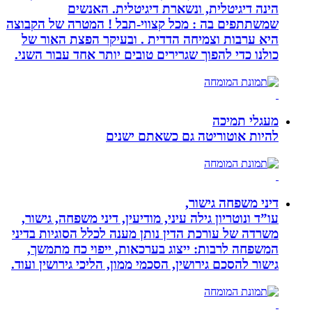
הינה דיגיטלית, ונשארת דיגיטלית. האנשים
שמשתתפים בה : מכל קצווי-תבל ! המטרה של הקבוצה
היא ערבות וצמיחה הדדית . ובעיקר הפצת האור של
כולנו כדי להפוך שגרירים טובים יותר אחד עבור השני.
מעגלי תמיכה
להיות אוטוריטה גם כשאתם ישנים
דיני משפחה גישור,
עו”ד ונוטריון גילה עיני, מודיעין, דיני משפחה, גישור,
משרדה של עורכת הדין נותן מענה לכלל הסוגיות בדיני
המשפחה לרבות: ייצוג בערכאות, ייפוי כח מתמשך,
גישור להסכם גירושין, הסכמי ממון, הליכי גירושין ועוד.