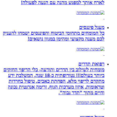
לארח אותך למפגש מהנה עם הנעה לפעולה!
מעגל פיננסים
כל המומחים מתחומי הביטוח והפיננסים ישמחו להעניק
לכם מענה מקצועי ומהימן במגוון נושאים!
רפואת תדרים
מומחית לשילוב בין תדרים ותודעה- כלי הריפוי החזקים
ביותר בעולם!!! נטורופתית כ-18 שנה, המשלבת ידע
מתקדם לריפוי מלא, הפחתת כאבים, טיפול בחרדות
וטראומות, איזון מערכות הגוף, זרימה אנרגטית נכונה
וחיים מתוך ”תדר גבוה”.