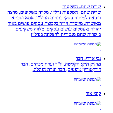
שרית שחם- השקעות
שרית שחם- השקעות נדל”ן. מלווה משקיעים, מרצה
ויועצת לפיתוח עסקי בתחום הנדל”ן. אמא וסבתא
מאושרת. ‏מייסדת ויו”ר בקבוצת עסקים עושים באור
יהודה‏ ב-‏עסקים עושים עסקים‏. ‏מלווה משקיעים,
ב-‏שרית שחם מנטורית להצלחה בנדל”ן‏
גבי אדרי: חבר
מחזיק תיק: הקליטה, יו”ר ועדת מכרזים, חבר
דירקטוריון מופעים, חבר ועדת הנהלה.
קובי אור