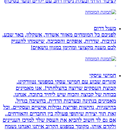
לציבור הדתי ובעלת ניסיון רחב עם ילדים ונוער בסיכון)
מעגל דרום
לפניכם כל המומחים מאזור אשדוד, אשקלון, באר שבע,
נתיבות, שדרות, אופקים והסביבה, שישמחו להעניק
לכם מענה מקצועי ומהימן במגוון נושאים!
חמישי עיסקי
סוגרים שבוע עם חמישי עסקי במפגשי נטוורקינג,
קבוצת העסקים שרוצה בהצלחתך!. אנו מאמינים
בכוחה של קבוצה והכוח שיש ליחיד בתוכה. אנחנו.
מאמינים בנתינה ובערבות הדדית. בחשיבה בגדול,
בהישגיות, נחישות ופריצת גבולות אישיים ועסקיים. וכל
זאת תוך יצירת שיתופי פעולה בין החברים והאורחים..
אם גם לך חשוב להביא את העסק שלך למרכז העניינים
ולקדם אותו, מקומך במפגש הקרוב איתנו ואנחנו נשמח