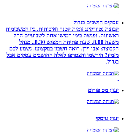
עסקים חושבים בגדול
קבוצת נטוורקינג זומית קטנה ואיכותית. בין המשכימות
ראשונות. נפגשת בימי חמישי אחת לשבועיים החל
משעה 8.00. שעת פתיחת המפגש 8.30.. מנהל
הקבוצה: אבי וידן, רואה חשבון במקצועו. נשמע לכם
מזמין? הירשמו והצטרפו לאלה החושבים עסקים אבל
בגדול.
יעוץ מס פורום
יעוץ עיסקי