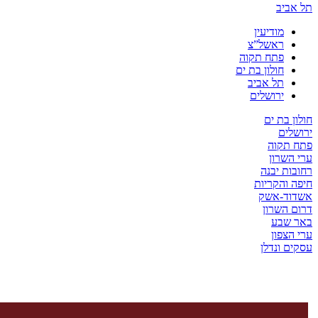
ביב
מודיעין
ראשל”צ
פתח תקוה
חולון בת ים
תל אביב
ירושלים
 בת ים
ים
תקוה
שרון
ת יבנה
והקריות
ד-אשק
השרון
שבע
צפון
 ונדלן