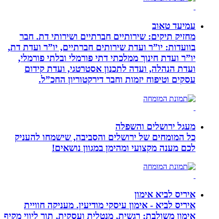
עמיעד טאוב
מחזיק תיקים: שירותיים חברתיים ושירותי דת. חבר
בוועדות: יו”ר ועדת שירותים חברתיים, יו”ר ועדת דת,
יו”ר ועדת חינוך ממלכתי דתי פורמלי ובלתי פורמלי,
ועדת הנהלה, ועדה לתכנון אסטרטגי, ועדת קידום
עסקים וטיפוח יזמות וחבר דירקטוריון החכ”ל.
מעגל ירושלים והשפלה
כל המומחים של ירושלים והסביבה, שישמחו להעניק
לכם מענה מקצועי ומהימן במגוון נושאים!
איריס לביא אימון
איריס לביא - אימון עיסקי מודיעין. מעניקה חוויית
אימון משולבת: רגשית, מנטלית ועסקית, תוך ליווי מקיף