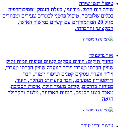
טיפול רגשי שירה
שירה רות הרפז, מודיעין, בעלת העסק ”פסיכותרפיה
בכלים שלובים”. טיפול פרטני לבוגרים צעירים ומבוגרים
מגיל 20 המתמודדים עם קשיים במישור האישי,
המקצועי והחברתי.
אור גרינפלד
מחזיק תיקים: קידום עסקים קטנים וטיפוח יזמות ותיק
שוויון חברתי ומגדרי ויו”ר הוועדה שוויון חברתי ומגדרי,
ויו”ר וועדת עסקים קטנים וטיפוח יזמות, חבר
דירקטוריון מופעים., חבר בוועדות: הנהלה, חינוך,
בטיחות בדרכים, קידום מעמד הילד, איכות הסביבה,
מאבק בנגע הסמים, הנחות הארנונה, מלגות והקהילה
הגאה
עיצוב גרפי יערה