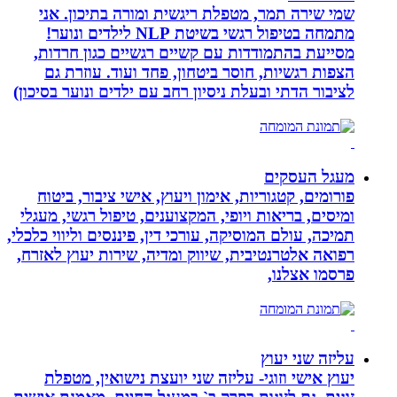
שמי שירה תמר, מטפלת ריגשית ומורה בתיכון. אני
מתמחה בטיפול רגשי בשיטת NLP לילדים ונוער!
מסייעת בהתמודדות עם קשיים רגשיים כגון חרדות,
הצפות רגשיות, חוסר ביטחון, פחד ועוד. עוזרת גם
לציבור הדתי ובעלת ניסיון רחב עם ילדים ונוער בסיכון)
מעגל העסקים
פורומים, קטגוריות, אימון ויעוץ, אישי ציבור, ביטוח
ומיסים, בריאות ויופי, המקצוענים, טיפול רגשי, מעגלי
תמיכה, עולם המוסיקה, עורכי דין, פיננסים וליווי כלכלי,
רפואה אלטרנטיבית, שיווק ומדיה, שירות יעוץ לאזרח,
פרסמו אצלנו,
עליזה שני יעוץ
יעוץ אישי וזוגי- עליזה שני יועצת נישואין, מטפלת