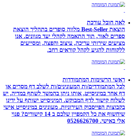
לאה חובל עורכת
הוצאת Best-Seller מלווה סופרים בתהליך הוצאת
ספרים לאור, תוך התאמה לקהלי יעד מגוונים. אנו
מציעים שירותי עריכה, עיצוב והפצה, ומסייעים
ללקוחות להגיע לקהל קוראים רחב.
ראשי הרשימות המתמודדות
לכל המתמודדים/ות המעונינים/ות לשלב דף מסרים או
דף אחר במיניסייט, אותו ניתן בהמשך לשתף במדיה, יש
לשלוח קישור לדף המבוקש. המיניסייט ישותף על ידינו
בקבוצות הפייסבוק העירוניות. מעונינים במיניסייט אישי
שיחשוף את כל הקמפיין שלכם ב 14 קישורים? פנוי
אלי באישי. 0526626700