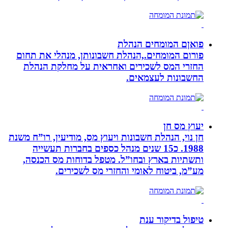
פואןם המומחים הנהלת
פורום המומחים.,הנהלת חשבונותן, מנהלי את תחום
החזרי המס לשכירים ואחראית על מחלקת הנהלת
החשבונות לעצמאים.
יעוץ מס חן
חן נוי, הנהלת חשבונות ויעוץ מס, מודיעין, רו”ח משנת
1988. כ15 שנים מנהל כספים בחברות תעשייה
ותשתיות בארץ ובחו”ל. מטפל בדוחות מס הכנסה,
מע”מ, ביטוח לאומי והחזרי מס לשכירים.
טיפול בדיקור ענת