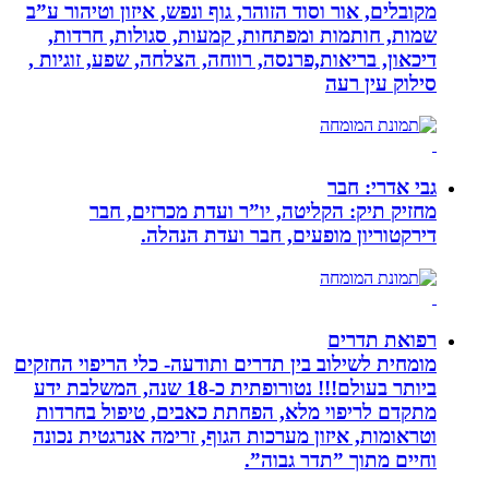
מקובלים, אור וסוד הזוהר, גוף ונפש, איזון וטיהור ע”ב
שמות, חותמות ומפתחות, קמעות, סגולות, חרדות,
דיכאון, בריאות,פרנסה, רווחה, הצלחה, שפע, זוגיות ,
סילוק עין רעה
גבי אדרי: חבר
מחזיק תיק: הקליטה, יו”ר ועדת מכרזים, חבר
דירקטוריון מופעים, חבר ועדת הנהלה.
רפואת תדרים
מומחית לשילוב בין תדרים ותודעה- כלי הריפוי החזקים
ביותר בעולם!!! נטורופתית כ-18 שנה, המשלבת ידע
מתקדם לריפוי מלא, הפחתת כאבים, טיפול בחרדות
וטראומות, איזון מערכות הגוף, זרימה אנרגטית נכונה
וחיים מתוך ”תדר גבוה”.