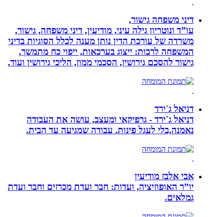
דיני משפחה גישור,
עו”ד ונוטריון גילה עיני, מודיעין, דיני משפחה, גישור,
משרדה של עורכת הדין נותן מענה לכלל הסוגיות בדיני
המשפחה לרבות: ייצוג בערכאות, ייפוי כח מתמשך,
גישור להסכם גירושין, הסכמי ממון, הליכי גירושין ועוד.
דניאל ג`ירד
דניאל ג`ירד - גרפיקאי ומעצב, עושה את העבודה
נאמנה,בלי לעגל פינות. עבודה שמגיעה עד הבית.
אבי אלבז מודיעין
יו”ר האופוזיציה, ועדות: חבר ועדת מכרזים וחבר ועדת
גמלאים.