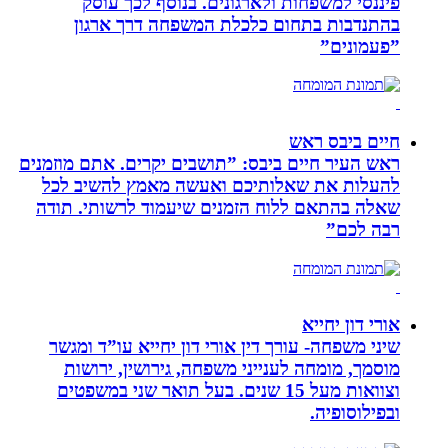
פיננסי למשפחות ולארגונים. בנוסף לכך עוסק
בהתנדבות בתחום כלכלת המשפחה דרך ארגון
”פעמונים”
חיים ביבס ראש
ראש העיר חיים ביבס: ”תושבים יקרים. אתם מוזמנים
להעלות את שאלותיכם ואעשה מאמץ להשיב לכל
שאלה בהתאם ללוח הזמנים שיעמוד לרשותי. תודה
רבה לכם”
אורי דון יחייא
שיני משפחה- עורך דין אורי דון יחייא עו”ד ומגשר
מוסמך, מומחה לענייני משפחה, גירושין, ירושות
וצוואות מעל 15 שנים. בעל תואר שני במשפטים
ובפילוסופיה.