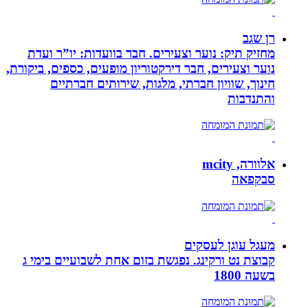
רן שגב
מחזיק תיק: נוער וצעירים. חבר בוועדות: יו”ר ועדת
נוער וצעירים, חבר דירקטוריון מופעים, כספים, ביקורת,
חינוך, שוויון חברתי, מלגות, שירותים חברתיים
והתנדבות
אלוורה, mcity
סבקפאה
מעגל עוגן לעסקים
קבוצת נט ורקינג. נפגשת בזום אחת לשבועיים בימי ג
בשעה 1800