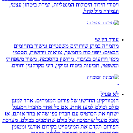
ויסודי חידוד היכולות המנטליות, יצירת ביטחון עצמי,
ועמידה מול קהל.
עורך דין שי
מתמחה במתן שירותים משפטיים וגישור בתחומים
הבאים: ייפוי כוח מתמשך, צוואות וירושות, הסכמי
ממון וידועים בציבור, גירושין בהסכמה, גישור משפחתי
ומשפטי, תביעות ביטוח ונזיקין, דיני מקרקעין וחוזים.
לא פעיל
הנטוורקינג החדשני של פורום המומחים. אחד למען
כולם וכולם למען אחת. אם כל אחד מחברי המעגל
ישתף את הכרטיס עם חבריו כפי שהוא בחר אותם, אז
נקבל מעגל שתמיכה של כולם שתומכים בכולם. מערכת
הפורום תקדם את המיניסייט בקידום אורגני וממומן