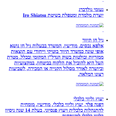
נעומי גולדברג
יוצרת מלמדת ומטפלת בשיטת Iro Shiatsu
גיל חן תיווך
אלפא נכסים, מודיעין, המשרד בבעלות גיל חן נושא
אופי שונה כמשרד תיווך בוטיקי וייחודי עם תוצאות
ממזריות ובולטות בשוק הנדל”ן המקומי ובכלל. מטרת
העל היא להוביל את הלקוח בביטחון, במקצועיות
וביושרה לאורך מסלול הקנייה או המכירה, לשביעות
רצונו המלאה.
יעוץ וליווי כלכלי
דפנה פלד, יעוץ וליווי כלכלי, מודיעין, מומחית
להתנהלות כלכלית ויעוץ פנסיוני, בעלת 14 שנה ניסיון
בליווי כלכלי למשפחות.