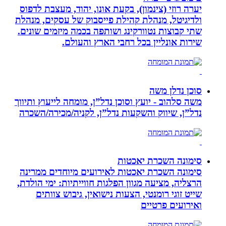
יערה רוזי (צינמון), בקעת אונו, יהוד, מעצבת לדפוס
ולדיגיטל, מנהלת קהילת פייסבוק של עסקים, מנהלת
שתי קבוצות נטוורקינג ושותפה בכמה מיזמים שונים.
שירות אונליין בכל רחבי הארץ והעולם.
סוכן נדלן משה
משה סלהוב - יועץ וסוכן נדל”ן, מומחה לייעוץ ותיווך
נדל”ן, שיווק והשקעות נדל”ן, לקניה/מכירה/השכרה
סימונה השכרת יאכטות
סימונה השכרת יאכטות לאירועים מיוחדים ממרינה
הרצליה, מציעה מגוון הפלגות חווייתיות: ימי הולדת,
שייט זוגי רומנטי, הצעות נישואין, גיבוש צוותים
ואירועים פרטיים