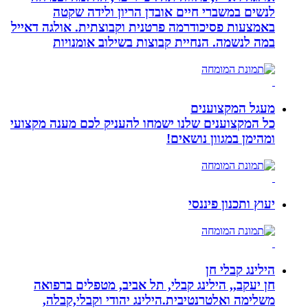
לנשים במשברי חיים אובדן הריון ולידה שקטה
באמצעות פסיכודרמה פרטנית וקבוצתית. אולגה דאייל
במה לנשמה. ‏הנחיית קבוצות בשילוב אומנויות‏
מעגל המקצוענים
כל המקצוענים שלנו ישמחו להעניק לכם מענה מקצועי
ומהימן במגוון נושאים!
יעוץ ותכנון פיננסי
הילינג קבלי חן
חן יעקב,, הילינג קבלי, תל אביב, מטפלים ברפואה
משלימה ואלטרנטיבית.הילינג יהודי וקבלי,קבלה,