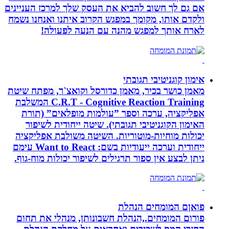
אם גם לך חשוב להביא את העסק שלך למרכז העניינים
ולקדם אותו, מקומך במפגש הקרוב איתנו ואנחנו נשמח
לארח אותך למפגש מהנה עם הנעה לפעולה!
אימון קוגניטיבי תגובתי
מאמן כושר בכיר, מאמן כדורסל וקואצ`ר, מפתח שיטת
C.R.T - Cognitive Reaction Training המשלבת
אפליקציה, ערכה וספר ”עולמות מופלאים” (תורת
האימון הקוגניטיבי תגובתי). שיטה ייחודית לשיפור
יכולות מוחיות-מוטוריות. השיטה משולבת אפליקציה
ייחודית וערכה ייעודיות בשם: Want to React עימם
ניתן לבצע אין ספור תרגילים לשיפור יכולות מוח-גוף.
פואןם המומחים הנהלת
פורום המומחים.,הנהלת חשבונותן, מנהלי את תחום