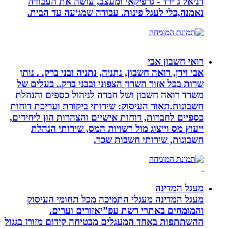
דניאל ג`ירד - גרפיקאי ומעצב, עושה את העבודה
נאמנה,בלי לעגל פינות. עבודה שמגיעה עד הבית.
רואי חשבון אבי
אבי וידן, רואה חשבון, נתניה, נתניה ובני ברק. . נותן
שרות בכל אזור השרון הצפוני ובבני ברק.. בעלים של
משרד רואה חשבון ושל חברה לניהול כספים והנהלת
חשבונות.תאור העיסוק: שירותי ביקורת ועריכת דוחות
כספיים לחברות, דוחות אישיים והצהרות הון ליחידים,
ייעוץ מס וייצוג מול רשויות המס, שירותי הנהלת
חשבונות, שירותי חשבות שכר.
מעגל המדינה
מעגל המדינה מעגלי התמיכה מכל תחומי העיסוק
והמומחים באתרי רשת עפ”יאזורים וערים.
ההשתתפות באחד המעגלים מבטיחה קידום מזורז בגגול