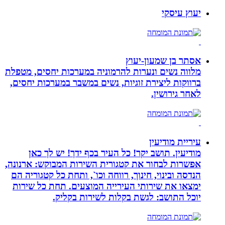
יעוץ עיסקי
אסתר בן שמעון-יעוץ
מלווה נשים ונערות להרמוניה במערכות יחסים, מטפלת
ברווקות ליצירת זוגיות, נשים במשבר במערכות יחסים,
לאחר גירושין.
עיריית מודיעין
מודיעין. תושב יקר! כל העיר בכף ידך! יש לך כאן
אפשרות לבחור את קטגורית השירות המבוקש: ארנונה,
הנדסה ובינוי, חינוך, רווחה וכו`, ותחת כל קטגוריה הם
ימצאו את שירותי העירייה המוצעים. תחת כל שירות
יוכל התושב: לגשת בקלות לשירות בקליק.