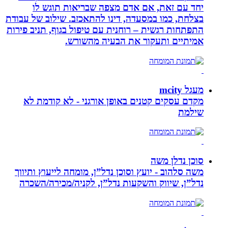
יחד עם זאת, אם אדם מצפה שבריאות תוגש לו
בצלחת, כמו במסעדה, דינו להתאכזב. שילוב של עבודת
התפתחות רגשית – רוחנית עם טיפול בגוף, תניב פירות
אמיתיים ותעקור את הבעיה מהשורש.
מעגל mcity
מקדם עסקים קטנים באופן אורגני - לא קודמת לא
שילמת
סוכן נדלן משה
משה סלהוב - יועץ וסוכן נדל”ן, מומחה לייעוץ ותיווך
נדל”ן, שיווק והשקעות נדל”ן, לקניה/מכירה/השכרה