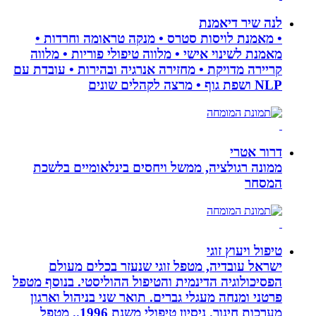
לנה שיר דיאמנת
• מאמנת לויסות סטרס • מנקה טראומה וחרדות •
מאמנת לשינוי אישי • מלווה טיפולי פוריות • מלווה
קריירה מדויקת • מחזירה אנרגיה ובהירות • עובדת עם
NLP ושפת גוף • מרצה לקהלים שונים
דרור אטרי
ממונה רגולציה, ממשל ויחסים בינלאומיים בלשכת
המסחר
טיפול ויעוץ זוגי
ישראל עובדיה, מטפל זוגי שנעזר בכלים מעולם
הפסיכולוגיה הדינמית והטיפול ההוליסטי. בנוסף מטפל
פרטני ומנחה מעגלי גברים. תואר שני בניהול וארגון
מערכות חינוך. ניסיון טיפולי משנת 1996.. מטפל