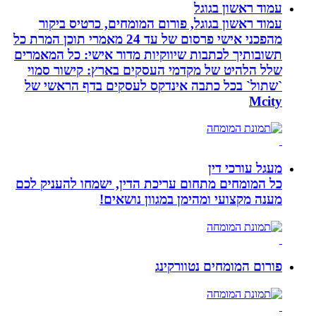
עמוד ראשון בגוגל
עמוד ראשון בגוגל, פורום המומחים, כרטיס ביקור
מהפכני אישי פרסום של עד 24 מאמרי תוכן המרת כל
תשובותיך לכתבות שיווקיות מדור אישי: כל המאמרים
שלל הלהיט של מקדמי העסקים בארץ: קישור סמוי
`שתול` בכל כתבה אינדקס לעסקים בדף הראשי של
Mcity
מעגל עורכי דין
כל המומחים מתחום עריכת הדין, ישמחו להעניק לכם
מענה מקצועי ומהימן במגוון נושאים!
פורום המומחים נטוורקינג