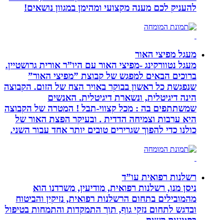
להעניק לכם מענה מקצועי ומהימן במגוון נושאים!
מעגל מפיצי האור
מעגל נטוורקינג -מפיצי האור עם היו”ר אורית גרושטיין.
ברוכים הבאים למפגש של קבוצת ”מפיצי האור”
שנפגשת כל ראשון בבוקר באויר הצח של הזום. הקבוצה
הינה דיגיטלית, ונשארת דיגיטלית. האנשים
שמשתתפים בה : מכל קצווי-תבל ! המטרה של הקבוצה
היא ערבות וצמיחה הדדית . ובעיקר הפצת האור של
כולנו כדי להפוך שגרירים טובים יותר אחד עבור השני.
רשלנות רפואית עו”ד
ניסן מנו, רשלנות רפואית, מודיעין, משרדנו הוא
מהמובילים בתחום הרשלנות רפואית, נזיקין והביטוח
ובדגש לתחום נזקי גוף, תוך התמקדות והתמחות בטיפול