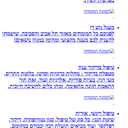
בפגיעות קשות.
מעגל גוש דן
לפניכם כל המומחים מאזור תל אביב והסביבה, שישמחו
להעניק לכם מענה מקצועי ומהימן במגוון נושאים!
טיפול בדיקור ענת
מטפלת בדיקור : מחלות כרוניות וסרטן. בלוטת התריס,
מעי רגיז, בעיות פוריות, אלרגיות ועוד. זאת תוך
התאמת תזונה מתאימה, ומתן כלים לחשיבה חיובית.
טיפול ריגשי, אורית
שיטת הנני: כל סוג של טיפול, כגון נטורופתיה, דיקור,
רפלקסו` ועוד מביאים תועלת רבה וכבודם במקומם.