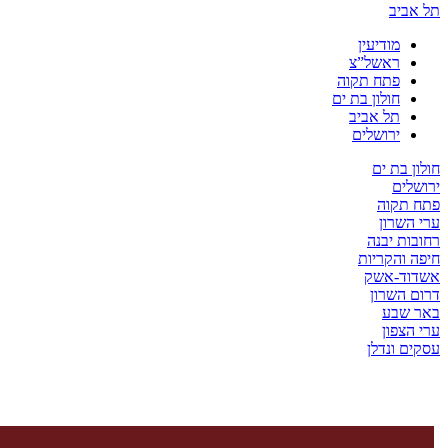
יב
מודיעין
ראשל”צ
פתח תקוה
חולון בת ים
תל אביב
ירושלים
בת ים
ים
קוה
שרון
ת יבנה
והקריות
ד-אשק
השרון
שבע
צפון
 ונדלן