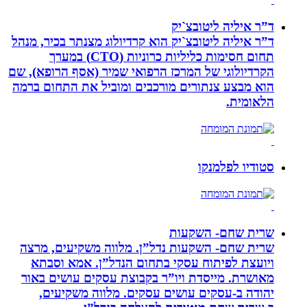
ד”ר איליה ליטובצ`יק
ד”ר איליה ליטובצ`יק הוא קרדיולוג מצנתר בכיר, מנהל
תחום חסימות כליליות כרוניות (CTO) במערך
הקרדיולוגי של המרכז הרפואי שמיר (אסף הרופא), שם
הוא מבצע צנתורים מורכבים ומוביל את התחום ברמה
הלאומית.
סטודיו לפלמנקו
שרית שחם- השקעות
שרית שחם- השקעות נדל”ן. מלווה משקיעים, מרצה
ויועצת לפיתוח עסקי בתחום הנדל”ן. אמא וסבתא
מאושרת. ‏מייסדת ויו”ר בקבוצת עסקים עושים באור
יהודה‏ ב-‏עסקים עושים עסקים‏. ‏מלווה משקיעים,