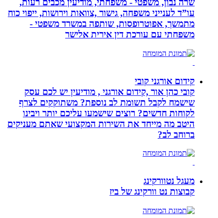
שרה נבון, משפטי - משפחתי, מודיעין מכבים רעות,
עו”ד לענייני משפחה, גישור ,צוואות וירושות, ייפוי כוח
מתמשך, אפוטרופסות, שותפה במשרד משפטי -
משפחתי עם עורכת דין אירית אלישר
קידום אורגני קובי
קובי כהן אור ,קידום אורגני , מודיעין יש לכם עסק
שישמח לקבל תשומת לב נוספת? משתוקקים לצרף
לקוחות חדשים? רוצים שישמעו עליכם יותר ויבינו
היטב מה מייחד את השירות המקצועי שאתם מעניקים
ברוחב לב?
מעגל נטוורקינג
קבוצות נט וורקינג של ביז