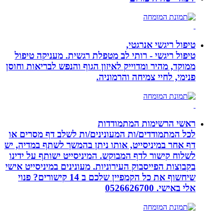
טיפול ריגשי אנרגטי,
טיפול ריגשי - רותי לב מטפלת רגשית. מעניקה טיפול
ממוקד, מהיר ומדוייק לאיזון הגוף והנפש לבריאות וחוסן
פנימי, לחיי צמיחה והרמוניה.
ראשי הרשימות המתמודדות
לכל המתמודדים/ות המעונינים/ות לשלב דף מסרים או
דף אחר במיניסייט, אותו ניתן בהמשך לשתף במדיה, יש
לשלוח קישור לדף המבוקש. המיניסייט ישותף על ידינו
בקבוצות הפייסבוק העירוניות. מעונינים במיניסייט אישי
שיחשוף את כל הקמפיין שלכם ב 14 קישורים? פנוי
אלי באישי. 0526626700