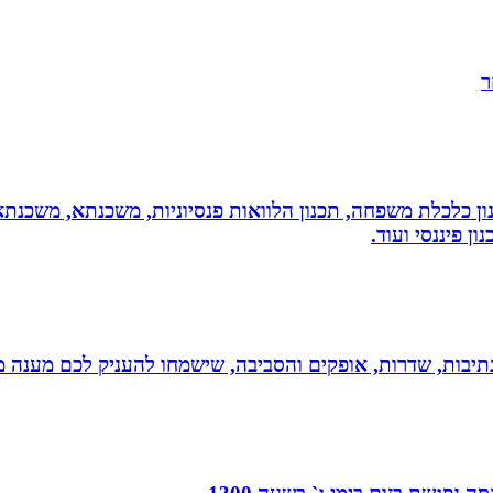
ר
יננסי - גדי ברקאי מומחה בתכנון פיננסי CFP: תכנון כלכלת משפחה, תכנון הלוואות פנסיונ
ן פיננסי ועוד.
יבות, שדרות, אופקים והסביבה, שישמחו להעניק לכם מענה מקצ