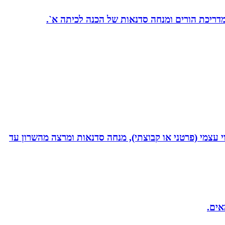
 מדריכת הורים ומנחה סדנאות של הכנה לכיתה א`.
 נמרץ במקצועי בעקבות תאונה רותקתי לכיסא גלגלים. אני מומחית לשיטת ATH- ליווי לריפוי עצמי (פרטני או קבוצתי), מנחה סדנאות ומרצה מהשרון עד
אים.