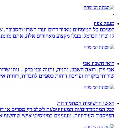
מעגל צפון
לפניכם כל המומחים מאזור דרום וערי השרון והסביבה, ש
קו זכרון הכרמל. בעלי מקצוע מאיזורים אלה, אתם מוזמני
רואי חשבון אבי
אבי וידן, רואה חשבון, נתניה, נתניה ובני ברק. . נותן 
שירותי ביקורת ועריכת דוחות כספיים לחברות, דוחות איש
ראשי הרשימות המתמודדות
לכל המתמודדים/ות המעונינים/ות לשלב דף מסרים או דף 
הפייסבוק העירוניות. מעונינים במיניסייט אישי שיחשוף את כל הקמפיין שלכם ב 14 קיש