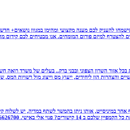
ישמחו להעניק לכם מענה מקצועי ומהימן במגוון נושאים+ חדשו
ם להצטרף למיזם פורום המומחים. אנו מבטיחים לכם קידום מהיר
שרות בכל אזור השרון הצפוני ובבני ברק.. בעלים של משרד רואה 
יים והצהרות הון ליחידים, ייעוץ מס וייצוג מול רשויות המס, 
אחר במיניסייט, אותו ניתן בהמשך לשתף במדיה, יש לשלוח קיש
ורים? פנוי אלי באישי. 0526626700