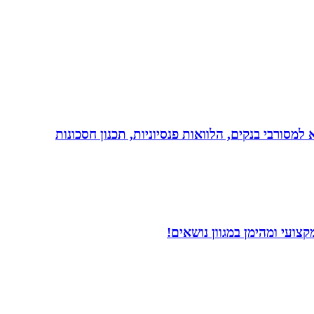
יות, משכנתא, משכנתא למסורבי בנקים, הלוואות פנסיוניות, תכנון חסכונות
ועי ומהימן במגוון נושאים!