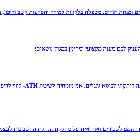
רים ומנחת הורים. מטפלת בלקויות למידה והפרעות קשב וריכוז,
עניק לכם מענה מקצועי ומהימן במגוון נושאים!
טובה גיטי זינגר אחות טיפול
זרי המס לשכירים ואחראית על מחלקת הנהלת החשבונות לעצמ