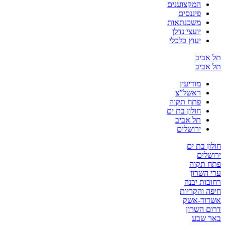
המקצוענים
פיננסים
משכנתאות
יועצי נדלן
יעוץ כלכלי
תל אביב
תל אביב
מודיעין
ראשל”צ
פתח תקוה
חולון בת ים
תל אביב
ירושלים
חולון בת ים
ירושלים
פתח תקוה
ערי השרון
רחובות יבנה
חיפה והקריות
אשדוד-אשק
דרום השרון
באר שבע