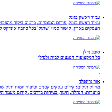
עמוד ראשון בגוגל
העסקים בארץ: קישור סמוי `שתול` בכל כתבה אינדקס לעסק
סובב נדלן
כל המקצועות הנוגעים לבית ולנדלן
אור גרינפלד
מחזיק תיקים: קידום עסקים קטנים וטיפוח יזמות ותיק שווי
בוועדות: הנהלה, חינוך, בטיחות בדרכים, קידום מעמד ה