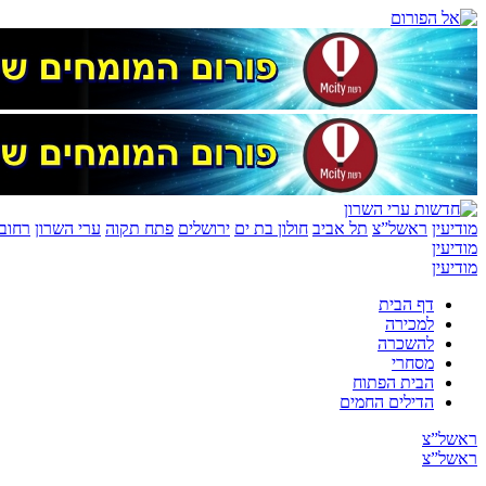
מודיעין
ראשל”צ
תל אביב
חולון בת ים
ירושלים
פתח תקוה
ערי השרון
רחובו
מודיעין
מודיעין
דף הבית
למכירה
להשכרה
מסחרי
הבית הפתוח
הדילים החמים
ראשל”צ
ראשל”צ