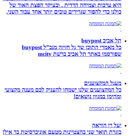
היא ערבות וצמיחה הדדית . ובעיקר הפצת האור של
כולנו כדי להפוך שגרירים טובים יותר אחד עבור השני.
תל אביב buypost
כל מאמרי התוכן שך גל חזיזה מנכ”ל buypost
שפורסמו באתר תל אביב ברשת mcity
מעגל המקצוענים
כל המקצוענים שלנו ישמחו להעניק לכם מענה מקצועי
ומהימן במגוון נושאים!
יעל רן הוראה
בוגרת תואר שני בהצטיינות מטעם אוניברסיטת בר אילן