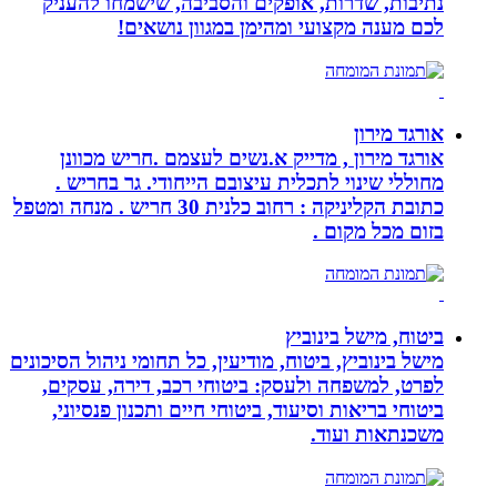
נתיבות, שדרות, אופקים והסביבה, שישמחו להעניק
לכם מענה מקצועי ומהימן במגוון נושאים!
אורגד מירון
אורגד מירון , מדייק א.נשים לעצמם .חריש מכוונן
מחוללי שינוי לתכלית עיצובם הייחודי. גר בחריש .
כתובת הקליניקה : רחוב כלנית 30 חריש . מנחה ומטפל
בזום מכל מקום .
ביטוח, מישל בינוביץ
מישל בינוביץ, ביטוח, מודיעין, כל תחומי ניהול הסיכונים
לפרט, למשפחה ולעסק: ביטוחי רכב, דירה, עסקים,
ביטוחי בריאות וסיעוד, ביטוחי חיים ותכנון פנסיוני,
משכנתאות ועוד.