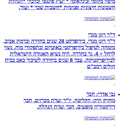
מיסוי מקומי ובינלאומי * יעוץ פיננסי וכלכלי *הנהלת
חשבונות חיצונית ופנימית *חשבות שכר * ועוד.
ד”ר רונן מנדי
ד”ר רונן מנדי, כירופרקט 28 שנים בחדרה וברמת אביב,
מומחה לטיפול כירופרקטי באוטיזם ובתפקודי מוח. נשוי
לרחל + 4, גר בחדרה. היה נשיא האגודה הישראלית
לכירופרקטיקה, עבד 8 שנים ביחידה לשיכוך כאב בבית
חולים רמב”ם
גבי אדרי: חבר
מחזיק תיק: הקליטה, יו”ר ועדת מכרזים, חבר
דירקטוריון מופעים, חבר ועדת הנהלה.