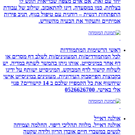
יחד עם זאת, אם אדם מצפה שבריאות תוגש לו
בצלחת, כמו במסעדה, דינו להתאכזב. שילוב של עבודת
התפתחות רגשית – רוחנית עם טיפול בגוף, תניב פירות
אמיתיים ותעקור את הבעיה מהשורש.
ראשי הרשימות המתמודדות
לכל המתמודדים/ות המעונינים/ות לשלב דף מסרים או
דף אחר במיניסייט, אותו ניתן בהמשך לשתף במדיה, יש
לשלוח קישור לדף המבוקש. המיניסייט ישותף על ידינו
בקבוצות הפייסבוק העירוניות. מעונינים במיניסייט אישי
שיחשוף את כל הקמפיין שלכם ב 14 קישורים? פנוי
אלי באישי. 0526626700
אולגה דאייל
אולגה דאייל, מלווה תהליכי ריפוי, החלמה וצמיחה
לנשים במשברי חיים אובדן הריון ולידה שקטה