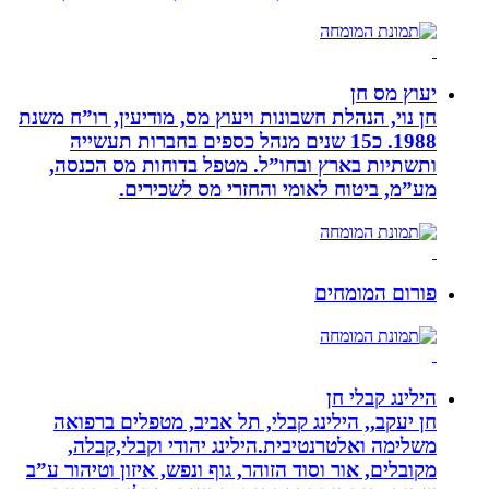
יעוץ מס חן
חן נוי, הנהלת חשבונות ויעוץ מס, מודיעין, רו”ח משנת
1988. כ15 שנים מנהל כספים בחברות תעשייה
ותשתיות בארץ ובחו”ל. מטפל בדוחות מס הכנסה,
מע”מ, ביטוח לאומי והחזרי מס לשכירים.
פורום המומחים
הילינג קבלי חן
חן יעקב,, הילינג קבלי, תל אביב, מטפלים ברפואה
משלימה ואלטרנטיבית.הילינג יהודי וקבלי,קבלה,
מקובלים, אור וסוד הזוהר, גוף ונפש, איזון וטיהור ע”ב