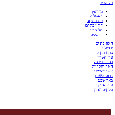
יב
מודיעין
ראשל”צ
פתח תקוה
חולון בת ים
תל אביב
ירושלים
בת ים
ים
קוה
שרון
ת יבנה
והקריות
ד-אשק
השרון
שבע
צפון
 ונדלן