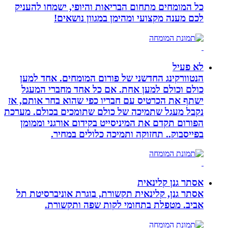
כל המומחים מתחום הבריאות והיופי, ישמחו להעניק
לכם מענה מקצועי ומהימן במגוון נושאים!
לא פעיל
הנטוורקינג החדשני של פורום המומחים. אחד למען
כולם וכולם למען אחת. אם כל אחד מחברי המעגל
ישתף את הכרטיס עם חבריו כפי שהוא בחר אותם, אז
נקבל מעגל שתמיכה של כולם שתומכים בכולם. מערכת
הפורום תקדם את המיניסייט בקידום אורגני וממומן
בפייסבוק.. תחזוקה ותמיכה כלולים במחיר.
אסתר גנן קלינאית
אסתר גנן, קלינאית תקשורת, בוגרת אוניברסיטת תל
אביב. מטפלת בתחומי לקות שפה ותקשורת.