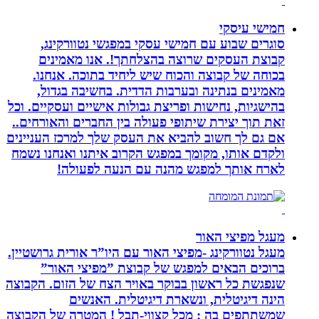
חמישי עיסקי
סוגרים שבוע עם חמישי עסקי במפגשי נטוורקינג,
קבוצת העסקים שרוצה בהצלחתך!. אנו מאמינים
בכוחה של קבוצה והכוח שיש ליחיד בתוכה. אנחנו.
מאמינים בנתינה ובערבות הדדית. בחשיבה בגדול,
בהישגיות, נחישות ופריצת גבולות אישיים ועסקיים. וכל
זאת תוך יצירת שיתופי פעולה בין החברים והאורחים..
אם גם לך חשוב להביא את העסק שלך למרכז העניינים
ולקדם אותו, מקומך במפגש הקרוב איתנו ואנחנו נשמח
לארח אותך למפגש מהנה עם הנעה לפעולה!
מעגל מפיצי האור
מעגל נטוורקינג -מפיצי האור עם היו”ר אורית גרושטיין.
ברוכים הבאים למפגש של קבוצת ”מפיצי האור”
שנפגשת כל ראשון בבוקר באויר הצח של הזום. הקבוצה
הינה דיגיטלית, ונשארת דיגיטלית. האנשים
שמשתתפים בה : מכל קצווי-תבל ! המטרה של הקבוצה