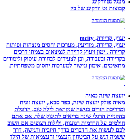
מעגל נטוורקינג
קבוצות נט וורקינג של ביז
יעוץ, קריירה, mcity
יעוץ, קריירה, מודיעין, מערכות יחסים מנצחות ופיתוח
קריירה . ימון ויעוץ קריירה לנמצאים בצמתי דרכים
בקריירה ובעבודה, וכן לצעירים לבחירת עיסוק ולימודים
מתאימים. אימון וגישור למערכות יחסים משפחתיות.
יועצת שינה מאיה
מאיה פולק יועצת שינה, כפר סבא,, יועצת זוגית
ומדריכת הורים בגישה שנקראת לילה טוב, הדוגלת
בהקניית הרגלי שינה בריאים לתינוק שלך. אם אתם
חולמים על הרדמות רגועות, ולילות רצופים אם חשוב
לכם לעשות את הדברים בדרך חיובית ורגישה, דרך
ששמה דגש על הביטחון העצמי והעצמאות של הילד