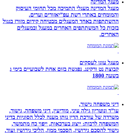
מעגל המדינה
מעגל המדינה מעגלי התמיכה מכל תחומי העיסוק
והמומחים באתרי רשת עפ”יאזורים וערים.
ההשתתפות באחד המעגלים מבטיחה קידום מזורז בגגול
בזכות כל המשתתפים האחרים במעגל ובמעגלים
האחרים.
מעגל עוגן לעסקים
קבוצת נט ורקינג. נפגשת בזום אחת לשבועיים בימי ג
בשעה 1800
דיני משפחה גישור,
עו”ד ונוטריון גילה עיני, מודיעין, דיני משפחה, גישור,
משרדה של עורכת הדין נותן מענה לכלל הסוגיות בדיני
המשפחה לרבות: ייצוג בערכאות, ייפוי כח מתמשך,
גישור להסכם גירושין, הסכמי ממון, הליכי גירושין ועוד.