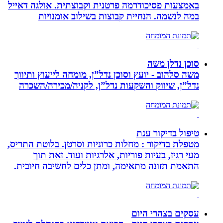
באמצעות פסיכודרמה פרטנית וקבוצתית. אולגה דאייל
במה לנשמה. ‏הנחיית קבוצות בשילוב אומנויות‏
סוכן נדלן משה
משה סלהוב - יועץ וסוכן נדל”ן, מומחה לייעוץ ותיווך
נדל”ן, שיווק והשקעות נדל”ן, לקניה/מכירה/השכרה
טיפול בדיקור ענת
מטפלת בדיקור : מחלות כרוניות וסרטן. בלוטת התריס,
מעי רגיז, בעיות פוריות, אלרגיות ועוד. זאת תוך
התאמת תזונה מתאימה, ומתן כלים לחשיבה חיובית.
עסקים בצהרי היום