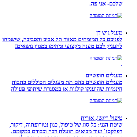
שלכם- אני פה.
מעגל גוש דן
לפניכם כל המומחים מאזור תל אביב והסביבה, שישמחו
להעניק לכם מענה מקצועי ומהימן במגוון נושאים!
מעגלים חופשיים
מעגלים חופשיים בהם תת מעגלים הכוללים כתבות
חינמיות שהוענקו קולגות או במסגרת שיתופי פעולה
טיפול ריגשי, אורית
שיטת הנני: כל סוג של טיפול, כגון נטורופתיה, דיקור,
רפלקסו` ועוד מביאים תועלת רבה וכבודם במקומם.