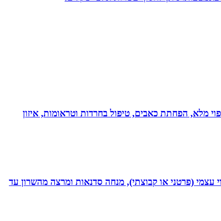
בעולם!!! נטורופתית כ-18 שנה, המשלבת ידע מתקדם לריפוי מלא, הפחתת כאבים, טיפול בחרדות וטראומות, איזון
 נמרץ במקצועי בעקבות תאונה רותקתי לכיסא גלגלים. אני מומחית לשיטת ATH- ליווי לריפוי עצמי (פרטני או קבוצתי), מנחה סדנאות ומרצה מהשרון עד