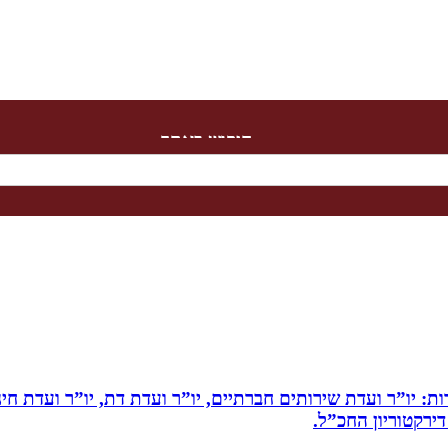
חיפוש באתר
ות: יו”ר ועדת שירותים חברתיים, יו”ר ועדת דת, יו”ר ועדת חי
דירקטוריון החכ”ל.