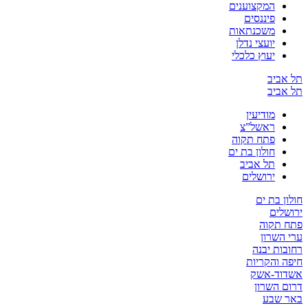
המקצוענים
פיננסים
משכנתאות
יועצי נדלן
יעוץ כלכלי
תל אביב
תל אביב
מודיעין
ראשל”צ
פתח תקוה
חולון בת ים
תל אביב
ירושלים
חולון בת ים
ירושלים
פתח תקוה
ערי השרון
רחובות יבנה
חיפה והקריות
אשדוד-אשק
דרום השרון
באר שבע