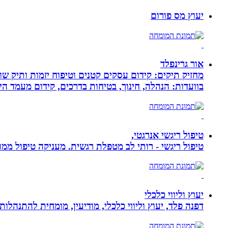
יעוץ מס פורום
אור גרינפלד
מחזיק תיקים: קידום עסקים קטנים וטיפוח יזמות ותיק שווי
בוועדות: הנהלה, חינוך, בטיחות בדרכים, קידום מעמד ה
טיפול ריגשי אנרגטי,
טיפול ריגשי - רותי לב מטפלת רגשית. מעניקה טיפול ממוקד
יעוץ וליווי כלכלי
דפנה פלד, יעוץ וליווי כלכלי, מודיעין, מומחית להתנהלות כלכלית ויעוץ פנסיוני, ב