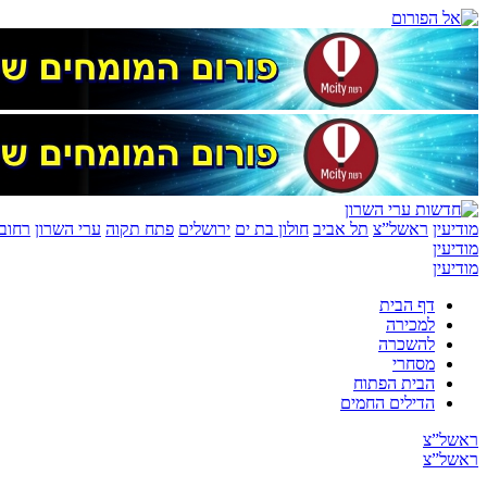
מודיעין
ראשל”צ
תל אביב
חולון בת ים
ירושלים
פתח תקוה
ערי השרון
רחובו
מודיעין
מודיעין
דף הבית
למכירה
להשכרה
מסחרי
הבית הפתוח
הדילים החמים
ראשל”צ
ראשל”צ