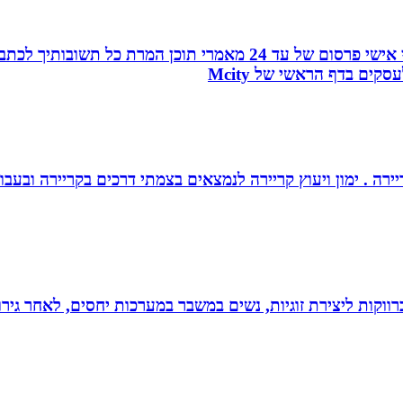
עמוד ראשון בגוגל, פורום המומחים, כרטיס ביקור מהפכני אישי פרסו
ים בדף הראשי של Mcity
יירה . ימון ויעוץ קריירה לנמצאים בצמתי דרכים בקריירה ובעבו
וקות ליצירת זוגיות, נשים במשבר במערכות יחסים, לאחר גירוש