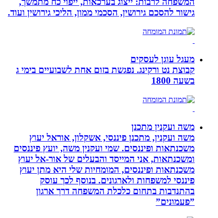
המשפחה לרבות: ייצוג בערכאות, ייפוי כח מתמשך,
גישור להסכם גירושין, הסכמי ממון, הליכי גירושין ועוד.
מעגל עוגן לעסקים
קבוצת נט ורקינג. נפגשת בזום אחת לשבועיים בימי ג
בשעה 1800
משה ועקנין מתכנן
משה ועקנין, מתכנן פיננסי, אשקלון, אוראל יעוץ
משכנתאות ופיננסים. שמי ועקנין משה, יועץ פיננסים
ומשכנתאות, אני המייסד והבעלים של אור-אל יעוץ
משכנתאות ופיננסים, המומחיות שלי היא מתן יעוץ
פיננסי למשפחות ולארגונים. בנוסף לכך עוסק
בהתנדבות בתחום כלכלת המשפחה דרך ארגון
”פעמונים”