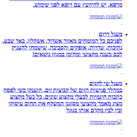
מרפא, יש להיוועץ עם רופא לפני שימוש.
מעגל דרום
לפניכם כל המומחים מאזור אשדוד, אשקלון, באר שבע,
נתיבות, שדרות, אופקים והסביבה, שישמחו להעניק
לכם מענה מקצועי ומהימן במגוון נושאים!
מעגל שי לחגים
במהלך פגישות הזום של קבוצות זום, הוענקו כשי לפסח
כתבות חינמיות לבעלי מקצוע שונים. כל בעל מקצוע
מציג מאמר מקצועי מסוגנן המשקף את תחום עיסוקו
ובין לבין מקדם אותו בגוגל