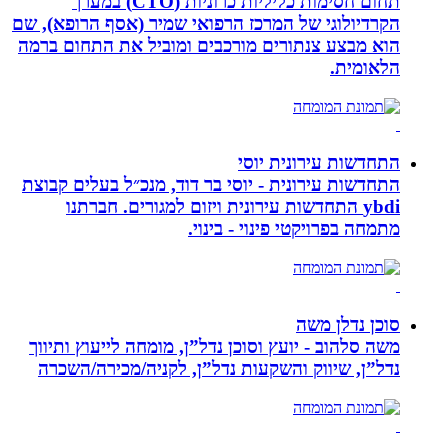
תחום חסימות כליליות כרוניות (CTO) במערך
הקרדיולוגי של המרכז הרפואי שמיר (אסף הרופא), שם
הוא מבצע צנתורים מורכבים ומוביל את התחום ברמה
הלאומית.
התחדשות עירונית יוסי
התחדשות עירונית - יוסי בר דוד, מנכ״ל בעלים קבוצת
ybdi התחדשות עירונית ויזום למגורים. חברתנו
מתמחה בפרויקטי פינוי - בינוי.
סוכן נדלן משה
משה סלהוב - יועץ וסוכן נדל”ן, מומחה לייעוץ ותיווך
נדל”ן, שיווק והשקעות נדל”ן, לקניה/מכירה/השכרה