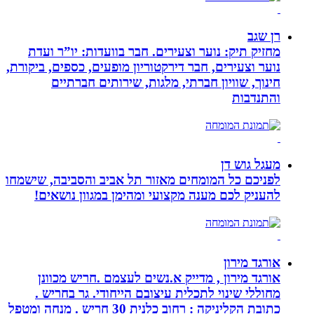
רן שגב
מחזיק תיק: נוער וצעירים. חבר בוועדות: יו”ר ועדת
נוער וצעירים, חבר דירקטוריון מופעים, כספים, ביקורת,
חינוך, שוויון חברתי, מלגות, שירותים חברתיים
והתנדבות
מעגל גוש דן
לפניכם כל המומחים מאזור תל אביב והסביבה, שישמחו
להעניק לכם מענה מקצועי ומהימן במגוון נושאים!
אורגד מירון
אורגד מירון , מדייק א.נשים לעצמם .חריש מכוונן
מחוללי שינוי לתכלית עיצובם הייחודי. גר בחריש .
כתובת הקליניקה : רחוב כלנית 30 חריש . מנחה ומטפל