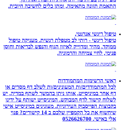
התאמת תזונה מתאימה, ומתן כלים לחשיבה חיובית.
טיפול ריגשי אנרגטי,
טיפול ריגשי - רותי לב מטפלת רגשית. מעניקה טיפול
ממוקד, מהיר ומדוייק לאיזון הגוף והנפש לבריאות וחוסן
פנימי, לחיי צמיחה והרמוניה.
ראשי הרשימות המתמודדות
לכל המתמודדים/ות המעונינים/ות לשלב דף מסרים או
דף אחר במיניסייט, אותו ניתן בהמשך לשתף במדיה, יש
לשלוח קישור לדף המבוקש. המיניסייט ישותף על ידינו
בקבוצות הפייסבוק העירוניות. מעונינים במיניסייט אישי
שיחשוף את כל הקמפיין שלכם ב 14 קישורים? פנוי
אלי באישי. 0526626700