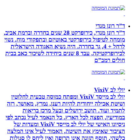
ד”ר רונן מנדי
ד”ר רונן מנדי, כירופרקט 28 שנים בחדרה וברמת אביב,
מומחה לטיפול כירופרקטי באוטיזם ובתפקודי מוח. נשוי
לרחל + 4, גר בחדרה. היה נשיא האגודה הישראלית
לכירופרקטיקה, עבד 8 שנים ביחידה לשיכוך כאב בבית
חולים רמב”ם
יולי לב VixiV
יולי לב מייסד VixiV ומפתח כמוסה טבעית לחלוטין
ושיטת אכילה ייחודית להיות רענן, נמרץ, מאושר, רזה
לתמיד ועוד. תושב ירושלים ובעל מרכז בריאות
במודיעין, הפצה לכל הארץ. כל הנאמר לעיל נכתב לפי
ניסיונו האישי של יולי לב מייסד VixiV ומעדות של
הציבור שאימץ את השיטה, האמור לעיל אינו המלצה
כלשהי. תוסף תזונה אינו תרופה ואין ליחס לו סגולות