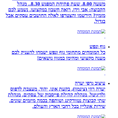
משעה 8.00. שעת פתיחת המפגש 8.30.. מנהל
הקבוצה: אבי וידן, רואה חשבון במקצועו. נשמע לכם
מזמין? הירשמו והצטרפו לאלה החושבים עסקים אבל
בגדול.
גוף ונפש
כל המומחים מתחומי גוף ונפש ישמחו להעניק לכם
מענה מקצועי ומהימן במגוון נושאים!
עיצוב גרפי יערה
יערה רוזי (צינמון), בקעת אונו, יהוד, מעצבת לדפוס
ולדיגיטל, מנהלת קהילת פייסבוק של עסקים, מנהלת
שתי קבוצות נטוורקינג ושותפה בכמה מיזמים שונים.
שירות אונליין בכל רחבי הארץ והעולם.