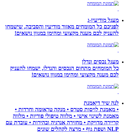
מעגל מודיעין-ג
לפניכם כל המומחים מאזור מודיעין והסביבה, שישמחו
להעניק לכם מענה מקצועי ומהימן במגוון נושאים!
מעגל נכסים ונדלן
כל המומחים מתחום הנכסים והנדלן, ישמחו להעניק
לכם מענה מקצועי ומהימן במגוון נושאים!
לנה שיר דיאמנת
• מאמנת לויסות סטרס • מנקה טראומה וחרדות •
מאמנת לשינוי אישי • מלווה טיפולי פוריות • מלווה
קריירה מדויקת • מחזירה אנרגיה ובהירות • עובדת עם
NLP ושפת גוף • מרצה לקהלים שונים