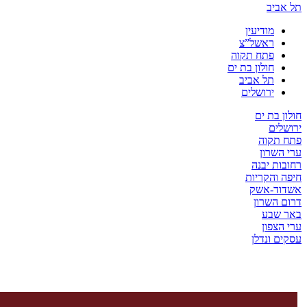
ביב
מודיעין
ראשל”צ
פתח תקוה
חולון בת ים
תל אביב
ירושלים
 בת ים
ים
תקוה
שרון
ת יבנה
והקריות
ד-אשק
השרון
שבע
צפון
 ונדלן