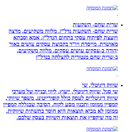
שרית שחם- השקעות
שרית שחם- השקעות נדל”ן. מלווה משקיעים, מרצה
ויועצת לפיתוח עסקי בתחום הנדל”ן. אמא וסבתא
מאושרת. ‏מייסדת ויו”ר בקבוצת עסקים עושים באור
יהודה‏ ב-‏עסקים עושים עסקים‏. ‏מלווה משקיעים,
ב-‏שרית שחם מנטורית להצלחה בנדל”ן‏
שיווק דיגיטלי, שי
שי סגל, שיווק דיגיטלי, ייעוץ, ליווי ובנייה של מערכי
שיווק דיגיטליים לעסק כולל קופירייטינג, משפך שיווקי,
קמפיין ממומן ותכנון מסע לקוח. הסיבה שבגללה קמפיין
ממומן לא מביא תוצאות היא חוסר בתשתית שיווקית,
זה מה שיקפיץ את תוצאות השיווק בעסק שלכם.