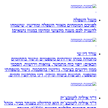
מעגל השפלה
לפניכם המומחים מאזור השפלה ומודיעין, שישמחו
להעניק לכם מענה מקצועי ומהימן במגוון נושאים!
עורך דין שי
מתמחה במתן שירותים משפטיים וגישור בתחומים
הבאים: ייפוי כוח מתמשך, צוואות וירושות, הסכמי
ממון וידועים בציבור, גירושין בהסכמה, גישור משפחתי
ומשפטי, תביעות ביטוח ונזיקין, דיני מקרקעין וחוזים.
ד”ר איליה ליטובצ`יק
ד”ר איליה ליטובצ`יק הוא קרדיולוג מצנתר בכיר, מנהל