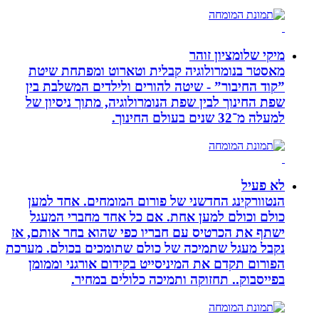
מיקי שלומציון זוהר
מאסטר בנומרולוגיה קבלית וטארוט ומפתחת שיטת
”קוד החיבור” - שיטה להורים ולילדים המשלבת בין
שפת החינוך לבין שפת הנומרולוגיה, מתוך ניסיון של
למעלה מ־32 שנים בעולם החינוך.
לא פעיל
הנטוורקינג החדשני של פורום המומחים. אחד למען
כולם וכולם למען אחת. אם כל אחד מחברי המעגל
ישתף את הכרטיס עם חבריו כפי שהוא בחר אותם, אז
נקבל מעגל שתמיכה של כולם שתומכים בכולם. מערכת
הפורום תקדם את המיניסייט בקידום אורגני וממומן
בפייסבוק.. תחזוקה ותמיכה כלולים במחיר.