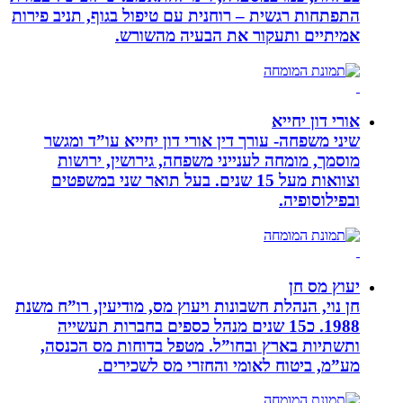
התפתחות רגשית – רוחנית עם טיפול בגוף, תניב פירות
אמיתיים ותעקור את הבעיה מהשורש.
אורי דון יחייא
שיני משפחה- עורך דין אורי דון יחייא עו”ד ומגשר
מוסמך, מומחה לענייני משפחה, גירושין, ירושות
וצוואות מעל 15 שנים. בעל תואר שני במשפטים
ובפילוסופיה.
יעוץ מס חן
חן נוי, הנהלת חשבונות ויעוץ מס, מודיעין, רו”ח משנת
1988. כ15 שנים מנהל כספים בחברות תעשייה
ותשתיות בארץ ובחו”ל. מטפל בדוחות מס הכנסה,
מע”מ, ביטוח לאומי והחזרי מס לשכירים.