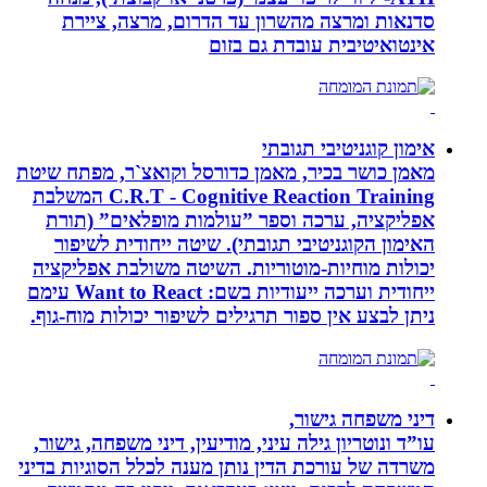
סדנאות ומרצה מהשרון עד הדרום, מרצה, ציירת
אינטואיטיבית עובדת גם בזום
אימון קוגניטיבי תגובתי
מאמן כושר בכיר, מאמן כדורסל וקואצ`ר, מפתח שיטת
C.R.T - Cognitive Reaction Training המשלבת
אפליקציה, ערכה וספר ”עולמות מופלאים” (תורת
האימון הקוגניטיבי תגובתי). שיטה ייחודית לשיפור
יכולות מוחיות-מוטוריות. השיטה משולבת אפליקציה
ייחודית וערכה ייעודיות בשם: Want to React עימם
ניתן לבצע אין ספור תרגילים לשיפור יכולות מוח-גוף.
דיני משפחה גישור,
עו”ד ונוטריון גילה עיני, מודיעין, דיני משפחה, גישור,
משרדה של עורכת הדין נותן מענה לכלל הסוגיות בדיני