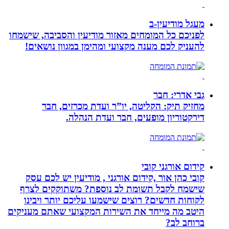
מעגל מודיעין-ב
לפניכם כל המומחים מאזור מודיעין והסביבה, שישמחו
להעניק לכם מענה מקצועי ומהימן במגוון נושאים!
גבי אדרי: חבר
מחזיק תיק: הקליטה, יו”ר ועדת מכרזים, חבר
דירקטוריון מופעים, חבר ועדת הנהלה.
קידום אורגני קובי
קובי כהן אור ,קידום אורגני , מודיעין יש לכם עסק
שישמח לקבל תשומת לב נוספת? משתוקקים לצרף
לקוחות חדשים? רוצים שישמעו עליכם יותר ויבינו
היטב מה מייחד את השירות המקצועי שאתם מעניקים
ברוחב לב?