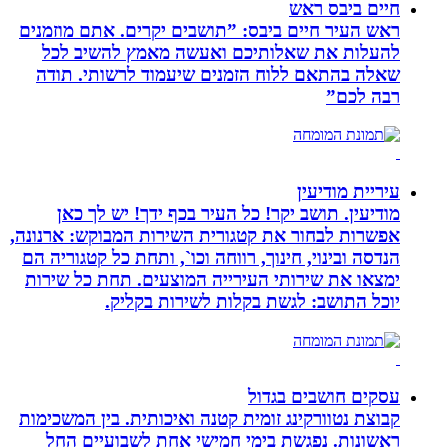
חיים ביבס ראש
ראש העיר חיים ביבס: ”תושבים יקרים. אתם מוזמנים
להעלות את שאלותיכם ואעשה מאמץ להשיב לכל
שאלה בהתאם ללוח הזמנים שיעמוד לרשותי. תודה
רבה לכם”
עיריית מודיעין
מודיעין. תושב יקר! כל העיר בכף ידך! יש לך כאן
אפשרות לבחור את קטגורית השירות המבוקש: ארנונה,
הנדסה ובינוי, חינוך, רווחה וכו`, ותחת כל קטגוריה הם
ימצאו את שירותי העירייה המוצעים. תחת כל שירות
יוכל התושב: לגשת בקלות לשירות בקליק.
עסקים חושבים בגדול
קבוצת נטוורקינג זומית קטנה ואיכותית. בין המשכימות
ראשונות. נפגשת בימי חמישי אחת לשבועיים החל