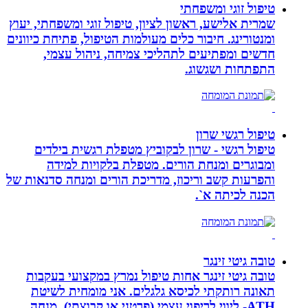
טיפול זוגי ומשפחתי
שמרית אלישע, ראשון לציון, טיפול זוגי ומשפחתי, יעוץ
ומנטורינג. חיבור כלים מעולמות הטיפול, פתיחת כיוונים
חדשים ומפתיעים לתהליכי צמיחה, ניהול עצמי,
התפתחות ושגשוג.
טיפול רגשי שרון
טיפול רגשי - שרון לבקוביץ מטפלת רגשית בילדים
ומבוגרים ומנחת הורים. מטפלת בלקויות למידה
והפרעות קשב וריכוז, מדריכת הורים ומנחה סדנאות של
הכנה לכיתה א`.
טובה גיטי זינגר
טובה גיטי זינגר אחות טיפול נמרץ במקצועי בעקבות
תאונה רותקתי לכיסא גלגלים. אני מומחית לשיטת
ATH- ליווי לריפוי עצמי (פרטני או קבוצתי), מנחה