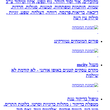
מקובלים, אור וסוד הזוהר, גוף ונפש, איזון וטיהור ע”ב
שמות, חותמות ומפתחות, קמעות, סגולות, חרדות,
דיכאון, בריאות,פרנסה, רווחה, הצלחה, שפע, זוגיות ,
סילוק עין רעה
פורום המומחים נטוורקינג
מעגל mcity
מקדם עסקים קטנים באופן אורגני - לא קודמת לא
שילמת
טיפול בדיקור ענת
מטפלת בדיקור : מחלות כרוניות וסרטן. בלוטת התריס,
מעי רגיז, בעיות פוריות, אלרגיות ועוד. זאת תוך