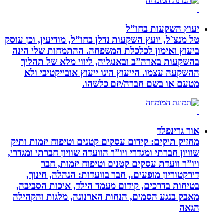
יעוץ השקעות בחו”ל
טל מנצ`ל, יועץ השקעות נדלן בחו”ל, מודיעין, וכן עוסק
ביעוץ ואימון לכלכלת המשפחה. ההתמחות שלי הינה
בהשקעות בארה”ב ובאנגליה, ליווי מלא של תהליך
ההשקעה עצמו. הייעוץ הינו ייעוץ אובייקטיבי ולא
מטעם או בשם חברה/יזם כלשהו.
אור גרינפלד
מחזיק תיקים: קידום עסקים קטנים וטיפוח יזמות ותיק
שוויון חברתי ומגדרי ויו”ר הוועדה שוויון חברתי ומגדרי,
ויו”ר וועדת עסקים קטנים וטיפוח יזמות, חבר
דירקטוריון מופעים., חבר בוועדות: הנהלה, חינוך,
בטיחות בדרכים, קידום מעמד הילד, איכות הסביבה,
מאבק בנגע הסמים, הנחות הארנונה, מלגות והקהילה
הגאה