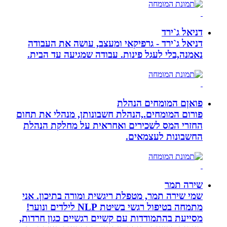
דניאל ג`ירד
דניאל ג`ירד - גרפיקאי ומעצב, עושה את העבודה
נאמנה,בלי לעגל פינות. עבודה שמגיעה עד הבית.
פואןם המומחים הנהלת
פורום המומחים.,הנהלת חשבונותן, מנהלי את תחום
החזרי המס לשכירים ואחראית על מחלקת הנהלת
החשבונות לעצמאים.
שירה תמר
שמי שירה תמר, מטפלת ריגשית ומורה בתיכון. אני
מתמחה בטיפול רגשי בשיטת NLP לילדים ונוער!
מסייעת בהתמודדות עם קשיים רגשיים כגון חרדות,