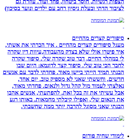
הצפות רגשיות, חוסר ביטחון, פחד ועוד. עוזרת גם
לציבור הדתי ובעלת ניסיון רחב עם ילדים ונוער בסיכון)
סיפורים קצרים מהחיים
מעגל סיפורים קצרים מהחיים . איך הכרתי את אשתי,
איך פיטרו אולי שלא בצדק מהעבודה,עיוות דין שקרה
לי במהלך החיים, דבר טוב שקרה שלי. סיפור שקרה
לחבר הכי טוב שלי. סיפור קצר לדוגמא: היום שבו
הבנתי תמיד הייתי ביישן מאוד. פחדתי לדבר עם אנשים
חדשים, וחששתי שאני לא מספיק טוב. יום אחד,
נאלצתי לעמוד מול קהל גדול ולנאום. פחדתי מאוד,
אבל עשיתי את זה בכל זאת. להפתעתי, אנשים אהבו
את הנאום שלי, ואפילו קיבלתי מחמאות. באותו רגע
הבנתי שאני מסוגל להרבה יותר ממה שחשבתי.
לימודי שחיה פורום