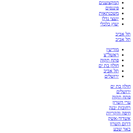
המקצוענים
פיננסים
משכנתאות
יועצי נדלן
יעוץ כלכלי
תל אביב
תל אביב
מודיעין
ראשל”צ
פתח תקוה
חולון בת ים
תל אביב
ירושלים
חולון בת ים
ירושלים
פתח תקוה
ערי השרון
רחובות יבנה
חיפה והקריות
אשדוד-אשק
דרום השרון
באר שבע