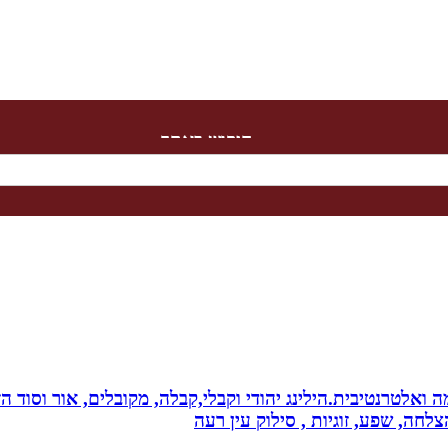
חיפוש באתר
 ואלטרנטיבית.הילינג יהודי וקבלי,קבלה, מקובלים, אור וסוד הז
צלחה, שפע, זוגיות , סילוק עין רעה