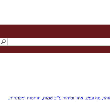
והר, גוף ונפש, איזון וטיהור ע”ב שמות, חותמות ומפתחות,