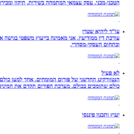
הטכני-מכני. עסק עצמאי המתמחה בשירות, תיקון ומכירת כלי גינון
עו”ד ליהיא שטרן
עורכת דין ממודיעין. אני מאמינה בייעוץ משפטי בגישה 
ובתחום העסקי-מסחרי.
לא פעיל
הנטוורקינג החדשני של פורום המומחים. אחד למען כול
כולם שתומכים בכולם. מערכת הפורום תקדם את המיניסייט
יעוץ ותכנון פיננסי