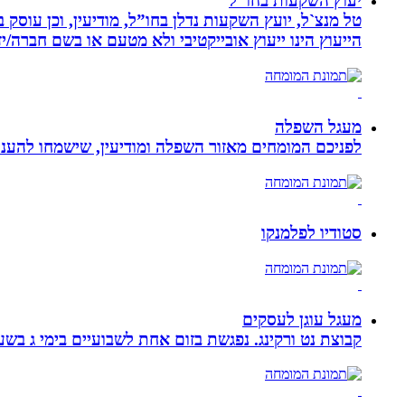
יעוץ השקעות בחו”ל
טל מנצ`ל, יועץ השקעות נדלן בחו”ל, מודיעין, וכן עו
הייעוץ הינו ייעוץ אובייקטיבי ולא מטעם או בשם חברה/י
מעגל השפלה
לפניכם המומחים מאזור השפלה ומודיעין, שישמחו להעניק
סטודיו לפלמנקו
מעגל עוגן לעסקים
קבוצת נט ורקינג. נפגשת בזום אחת לשבועיים בימי ג בשעה 00