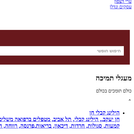
ערי הצפון
עסקים ונדלן
מעגלי תמיכה
כולם תומכים בכולם
⌃
הילינג קבלי חן
חן יעקב,, הילינג קבלי, תל אביב, מטפלים ברפואה משלימה
קמעות, סגולות, חרדות, דיכאון, בריאות,פרנסה, רווחה, ה