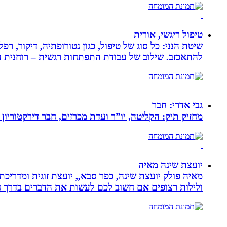
טיפול ריגשי, אורית
שיטת הנני: כל סוג של טיפול, כגון נטורופתיה, דיקור,
להתאכזב. שילוב של עבודת התפתחות רגשית – רוחנית עם
גבי אדרי: חבר
מחזיק תיק: הקליטה, יו”ר ועדת מכרזים, חבר דירקטוריון
יועצת שינה מאיה
מאיה פולק יועצת שינה, כפר סבא,, יועצת זוגית ומדריכ
ולילות רצופים אם חשוב לכם לעשות את הדברים בדרך ח