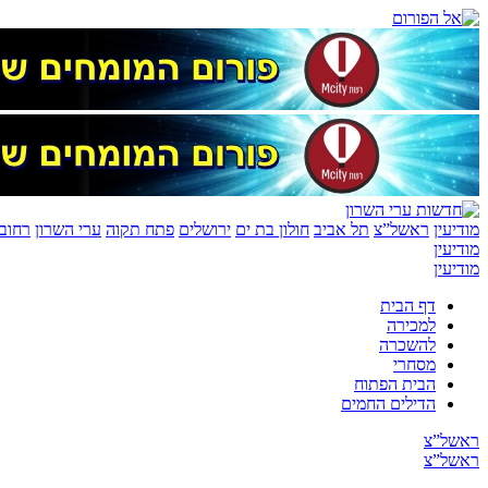
מודיעין
ראשל”צ
תל אביב
חולון בת ים
ירושלים
פתח תקוה
ערי השרון
רחובו
מודיעין
מודיעין
דף הבית
למכירה
להשכרה
מסחרי
הבית הפתוח
הדילים החמים
ראשל”צ
ראשל”צ