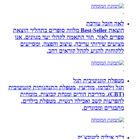
לאה חובל עורכת
הוצאת Best-Seller מלווה סופרים בתהליך הוצאת
ספרים לאור, תוך התאמה לקהלי יעד מגוונים. אנו
מציעים שירותי עריכה, עיצוב והפצה, ומסייעים
ללקוחות להגיע לקהל קוראים רחב.
מטפלת קוגניטיבית תגל
תגל זילברמן, מודיעין, מטפלת התנהגותית קוגניטיבית
(CBT). מדריכת הורים ומנחת קבוצות. מומחית
להפרעות קשב ואכילה רגשית. מטפלת בילדים,
מתבגרים ומבוגרים.
ד”ר איליה ליטובצ`יק