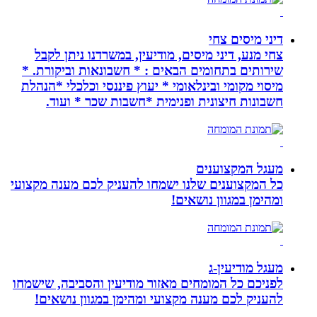
דיני מיסים צחי
צחי מנע, דיני מיסים, מודיעין, במשרדנו ניתן לקבל
שירותים בתחומים הבאים : * חשבונאות וביקורת. *
מיסוי מקומי ובינלאומי * יעוץ פיננסי וכלכלי *הנהלת
חשבונות חיצונית ופנימית *חשבות שכר * ועוד.
מעגל המקצוענים
כל המקצוענים שלנו ישמחו להעניק לכם מענה מקצועי
ומהימן במגוון נושאים!
מעגל מודיעין-ג
לפניכם כל המומחים מאזור מודיעין והסביבה, שישמחו
להעניק לכם מענה מקצועי ומהימן במגוון נושאים!