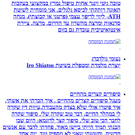
טובה גיטי זינגר אחות טיפול נמרץ במקצועי בעקבות
תאונה רותקתי לכיסא גלגלים. אני מומחית לשיטת
ATH- ליווי לריפוי עצמי (פרטני או קבוצתי), מנחה
סדנאות ומרצה מהשרון עד הדרום, מרצה, ציירת
אינטואיטיבית עובדת גם בזום
נעומי גולדברג
יוצרת מלמדת ומטפלת בשיטת Iro Shiatsu
סיפורים קצרים מהחיים
מעגל סיפורים קצרים מהחיים . איך הכרתי את אשתי,
איך פיטרו אולי שלא בצדק מהעבודה,עיוות דין שקרה
לי במהלך החיים, דבר טוב שקרה שלי. סיפור שקרה
לחבר הכי טוב שלי. סיפור קצר לדוגמא: היום שבו
הבנתי תמיד הייתי ביישן מאוד. פחדתי לדבר עם אנשים
חדשים, וחששתי שאני לא מספיק טוב. יום אחד,