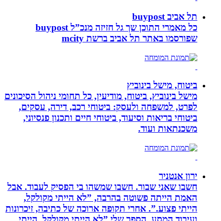
תל אביב buypost
כל מאמרי התוכן שך גל חזיזה מנכ”ל buypost
שפורסמו באתר תל אביב ברשת mcity
ביטוח, מישל בינוביץ
מישל בינוביץ, ביטוח, מודיעין, כל תחומי ניהול הסיכונים
לפרט, למשפחה ולעסק: ביטוחי רכב, דירה, עסקים,
ביטוחי בריאות וסיעוד, ביטוחי חיים ותכנון פנסיוני,
משכנתאות ועוד.
ירון אנטניר
חשבו שאני שבור. חשבו שמשהו בי הפסיק לעבוד. אבל
האמת הייתה פשוטה בהרבה, ”לא הייתי מקולקל,
הייתי פצוע.”. אחרי תקופה ארוכה של כתיבה, זיכרונות
ועיבוד המסע, הספר שלי ”לא הייתי מקולקל, הייתי