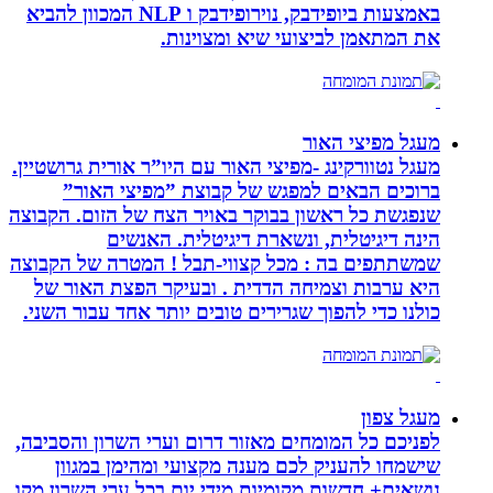
באמצעות ביופידבק, נוירופידבק ו NLP המכוון להביא
את המתאמן לביצועי שיא ומצוינות.
מעגל מפיצי האור
מעגל נטוורקינג -מפיצי האור עם היו”ר אורית גרושטיין.
ברוכים הבאים למפגש של קבוצת ”מפיצי האור”
שנפגשת כל ראשון בבוקר באויר הצח של הזום. הקבוצה
הינה דיגיטלית, ונשארת דיגיטלית. האנשים
שמשתתפים בה : מכל קצווי-תבל ! המטרה של הקבוצה
היא ערבות וצמיחה הדדית . ובעיקר הפצת האור של
כולנו כדי להפוך שגרירים טובים יותר אחד עבור השני.
מעגל צפון
לפניכם כל המומחים מאזור דרום וערי השרון והסביבה,
שישמחו להעניק לכם מענה מקצועי ומהימן במגוון
נושאים+ חדשות מקומיות מידי יום בכל ערי השרון מקו