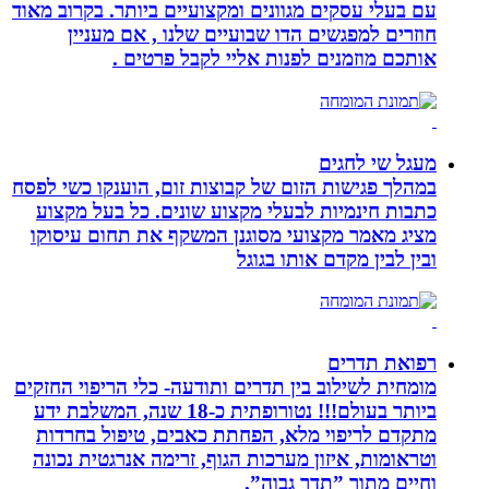
עם בעלי עסקים מגוונים ומקצועיים ביותר. בקרוב מאוד
חוזרים למפגשים הדו שבועיים שלנו , אם מעניין
אותכם מוזמנים לפנות אליי לקבל פרטים .
מעגל שי לחגים
במהלך פגישות הזום של קבוצות זום, הוענקו כשי לפסח
כתבות חינמיות לבעלי מקצוע שונים. כל בעל מקצוע
מציג מאמר מקצועי מסוגנן המשקף את תחום עיסוקו
ובין לבין מקדם אותו בגוגל
רפואת תדרים
מומחית לשילוב בין תדרים ותודעה- כלי הריפוי החזקים
ביותר בעולם!!! נטורופתית כ-18 שנה, המשלבת ידע
מתקדם לריפוי מלא, הפחתת כאבים, טיפול בחרדות
וטראומות, איזון מערכות הגוף, זרימה אנרגטית נכונה
וחיים מתוך ”תדר גבוה”.