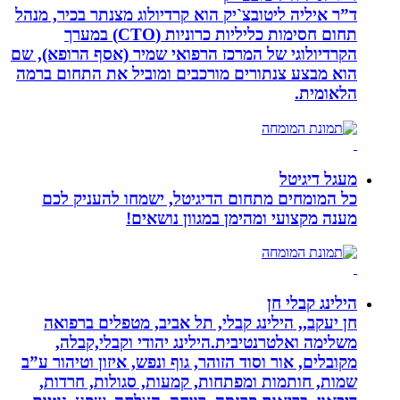
ד”ר איליה ליטובצ`יק הוא קרדיולוג מצנתר בכיר, מנהל
תחום חסימות כליליות כרוניות (CTO) במערך
הקרדיולוגי של המרכז הרפואי שמיר (אסף הרופא), שם
הוא מבצע צנתורים מורכבים ומוביל את התחום ברמה
הלאומית.
מעגל דיגיטל
כל המומחים מתחום הדיגיטל, ישמחו להעניק לכם
מענה מקצועי ומהימן במגוון נושאים!
הילינג קבלי חן
חן יעקב,, הילינג קבלי, תל אביב, מטפלים ברפואה
משלימה ואלטרנטיבית.הילינג יהודי וקבלי,קבלה,
מקובלים, אור וסוד הזוהר, גוף ונפש, איזון וטיהור ע”ב
שמות, חותמות ומפתחות, קמעות, סגולות, חרדות,