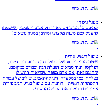
מעגל גוש דן
לפניכם כל המומחים מאזור תל אביב והסביבה, שישמחו
להעניק לכם מענה מקצועי ומהימן במגוון נושאים!
טיפול ריגשי, אורית
שיטת הנני: כל סוג של טיפול, כגון נטורופתיה, דיקור,
רפלקסו` ועוד מביאים תועלת רבה וכבודם במקומם.
יחד עם זאת, אם אדם מצפה שבריאות תוגש לו
בצלחת, כמו במסעדה, דינו להתאכזב. שילוב של עבודת
התפתחות רגשית – רוחנית עם טיפול בגוף, תניב פירות
אמיתיים ותעקור את הבעיה מהשורש.