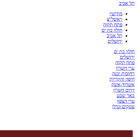
ביב
מודיעין
ראשל”צ
פתח תקוה
חולון בת ים
תל אביב
ירושלים
 בת ים
ים
תקוה
שרון
ת יבנה
והקריות
ד-אשק
השרון
שבע
צפון
 ונדלן