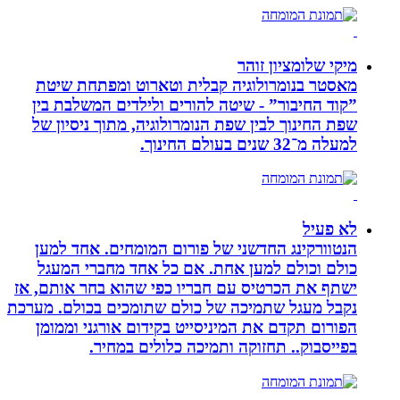
מיקי שלומציון זוהר
מאסטר בנומרולוגיה קבלית וטארוט ומפתחת שיטת
”קוד החיבור” - שיטה להורים ולילדים המשלבת בין
שפת החינוך לבין שפת הנומרולוגיה, מתוך ניסיון של
למעלה מ־32 שנים בעולם החינוך.
לא פעיל
הנטוורקינג החדשני של פורום המומחים. אחד למען
כולם וכולם למען אחת. אם כל אחד מחברי המעגל
ישתף את הכרטיס עם חבריו כפי שהוא בחר אותם, אז
נקבל מעגל שתמיכה של כולם שתומכים בכולם. מערכת
הפורום תקדם את המיניסייט בקידום אורגני וממומן
בפייסבוק.. תחזוקה ותמיכה כלולים במחיר.