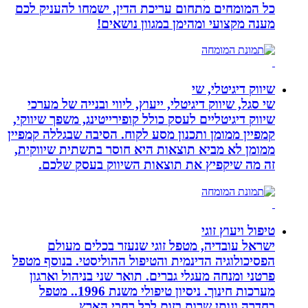
כל המומחים מתחום עריכת הדין, ישמחו להעניק לכם
מענה מקצועי ומהימן במגוון נושאים!
שיווק דיגיטלי, שי
שי סגל, שיווק דיגיטלי, ייעוץ, ליווי ובנייה של מערכי
שיווק דיגיטליים לעסק כולל קופירייטינג, משפך שיווקי,
קמפיין ממומן ותכנון מסע לקוח. הסיבה שבגללה קמפיין
ממומן לא מביא תוצאות היא חוסר בתשתית שיווקית,
זה מה שיקפיץ את תוצאות השיווק בעסק שלכם.
טיפול ויעוץ זוגי
ישראל עובדיה, מטפל זוגי שנעזר בכלים מעולם
הפסיכולוגיה הדינמית והטיפול ההוליסטי. בנוסף מטפל
פרטני ומנחה מעגלי גברים. תואר שני בניהול וארגון
מערכות חינוך. ניסיון טיפולי משנת 1996.. מטפל
בחדרה ונותן שרות בזום לכל רחבי הארץ