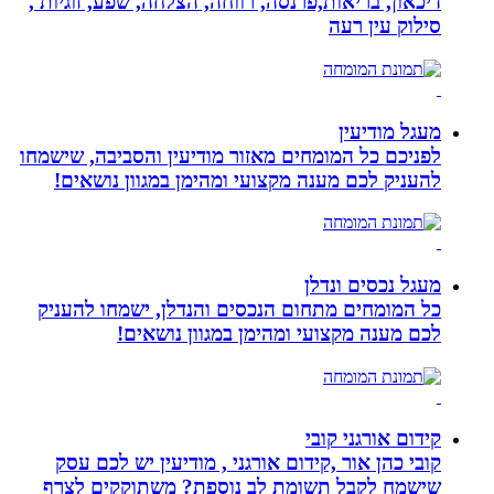
דיכאון, בריאות,פרנסה, רווחה, הצלחה, שפע, זוגיות ,
סילוק עין רעה
מעגל מודיעין
לפניכם כל המומחים מאזור מודיעין והסביבה, שישמחו
להעניק לכם מענה מקצועי ומהימן במגוון נושאים!
מעגל נכסים ונדלן
כל המומחים מתחום הנכסים והנדלן, ישמחו להעניק
לכם מענה מקצועי ומהימן במגוון נושאים!
קידום אורגני קובי
קובי כהן אור ,קידום אורגני , מודיעין יש לכם עסק
שישמח לקבל תשומת לב נוספת? משתוקקים לצרף