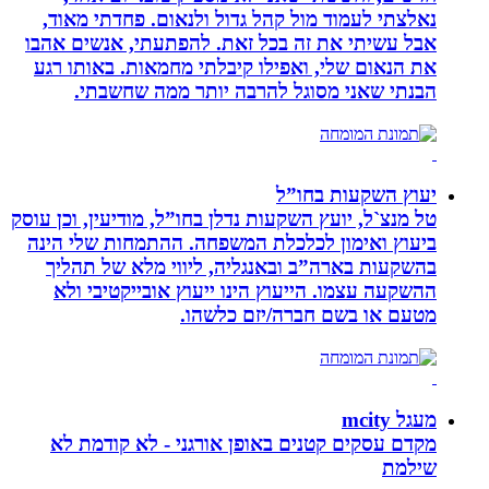
נאלצתי לעמוד מול קהל גדול ולנאום. פחדתי מאוד,
אבל עשיתי את זה בכל זאת. להפתעתי, אנשים אהבו
את הנאום שלי, ואפילו קיבלתי מחמאות. באותו רגע
הבנתי שאני מסוגל להרבה יותר ממה שחשבתי.
יעוץ השקעות בחו”ל
טל מנצ`ל, יועץ השקעות נדלן בחו”ל, מודיעין, וכן עוסק
ביעוץ ואימון לכלכלת המשפחה. ההתמחות שלי הינה
בהשקעות בארה”ב ובאנגליה, ליווי מלא של תהליך
ההשקעה עצמו. הייעוץ הינו ייעוץ אובייקטיבי ולא
מטעם או בשם חברה/יזם כלשהו.
מעגל mcity
מקדם עסקים קטנים באופן אורגני - לא קודמת לא
שילמת