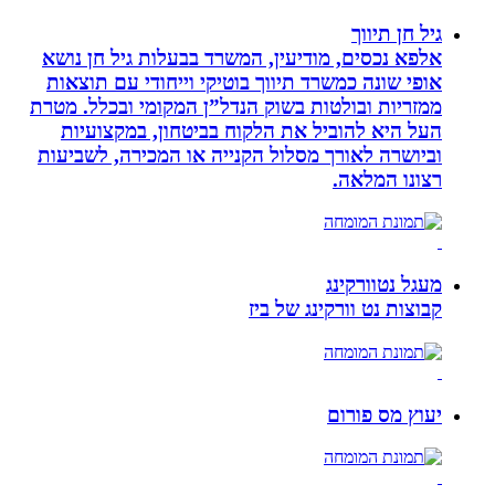
גיל חן תיווך
אלפא נכסים, מודיעין, המשרד בבעלות גיל חן נושא
אופי שונה כמשרד תיווך בוטיקי וייחודי עם תוצאות
ממזריות ובולטות בשוק הנדל”ן המקומי ובכלל. מטרת
העל היא להוביל את הלקוח בביטחון, במקצועיות
וביושרה לאורך מסלול הקנייה או המכירה, לשביעות
רצונו המלאה.
מעגל נטוורקינג
קבוצות נט וורקינג של ביז
יעוץ מס פורום