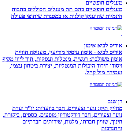
מעגלים חופשיים
מעגלים חופשיים בהם תת מעגלים הכוללים כתבות
חינמיות שהוענקו קולגות או במסגרת שיתופי פעולה
איריס לביא אימון
איריס לביא - אימון עיסקי מודיעין. מעניקה חוויית
אימון משולבת: רגשית, מנטלית ועסקית, תוך ליווי מקיף
ויסודי חידוד היכולות המנטליות, יצירת ביטחון עצמי,
ועמידה מול קהל.
רן שגב
מחזיק תיק: נוער וצעירים. חבר בוועדות: יו”ר ועדת
נוער וצעירים, חבר דירקטוריון מופעים, כספים, ביקורת,
חינוך, שוויון חברתי, מלגות, שירותים חברתיים
והתנדבות