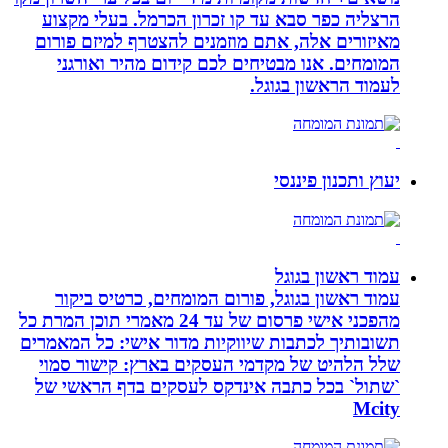
הרצליה כפר סבא עד קו זכרון הכרמל. בעלי מקצוע
מאיזורים אלה, אתם מוזמנים להצטרף למיזם פורום
המומחים. אנו מבטיחים לכם קידום מהיר ואורגני
לעמוד הראשון בגוגל.
יעוץ ותכנון פיננסי
עמוד ראשון בגוגל
עמוד ראשון בגוגל, פורום המומחים, כרטיס ביקור
מהפכני אישי פרסום של עד 24 מאמרי תוכן המרת כל
תשובותיך לכתבות שיווקיות מדור אישי: כל המאמרים
שלל הלהיט של מקדמי העסקים בארץ: קישור סמוי
`שתול` בכל כתבה אינדקס לעסקים בדף הראשי של
Mcity