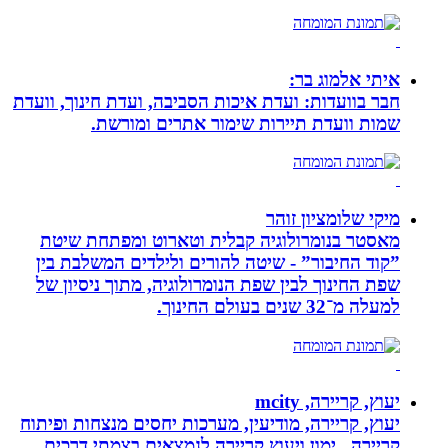
איתי אלמוג בר:
חבר בוועדות: ועדת איכות הסביבה, ועדת חינוך, וועדת
שמות וועדת תיירות שימור אתרים ומורשת.
מיקי שלומציון זוהר
מאסטר בנומרולוגיה קבלית וטארוט ומפתחת שיטת
”קוד החיבור” - שיטה להורים ולילדים המשלבת בין
שפת החינוך לבין שפת הנומרולוגיה, מתוך ניסיון של
למעלה מ־32 שנים בעולם החינוך.
יעוץ, קריירה, mcity
יעוץ, קריירה, מודיעין, מערכות יחסים מנצחות ופיתוח
קריירה . ימון ויעוץ קריירה לנמצאים בצמתי דרכים