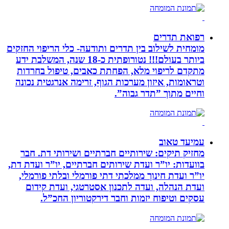
רפואת תדרים
מומחית לשילוב בין תדרים ותודעה- כלי הריפוי החזקים
ביותר בעולם!!! נטורופתית כ-18 שנה, המשלבת ידע
מתקדם לריפוי מלא, הפחתת כאבים, טיפול בחרדות
וטראומות, איזון מערכות הגוף, זרימה אנרגטית נכונה
וחיים מתוך ”תדר גבוה”.
עמיעד טאוב
מחזיק תיקים: שירותיים חברתיים ושירותי דת. חבר
בוועדות: יו”ר ועדת שירותים חברתיים, יו”ר ועדת דת,
יו”ר ועדת חינוך ממלכתי דתי פורמלי ובלתי פורמלי,
ועדת הנהלה, ועדה לתכנון אסטרטגי, ועדת קידום
עסקים וטיפוח יזמות וחבר דירקטוריון החכ”ל.