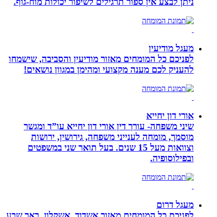
ניתן לבצע אין ספור תרגילים לשיפור יכולות מוח-גוף.
מעגל מודיעין
לפניכם כל המומחים מאזור מודיעין והסביבה, שישמחו
להעניק לכם מענה מקצועי ומהימן במגוון נושאים!
אורי דון יחייא
שיני משפחה- עורך דין אורי דון יחייא עו”ד ומגשר
מוסמך, מומחה לענייני משפחה, גירושין, ירושות
וצוואות מעל 15 שנים. בעל תואר שני במשפטים
ובפילוסופיה.
מעגל דרום
לפניכם כל המומחים מאזור אשדוד, אשקלון, באר שבע,