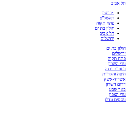
יב
מודיעין
ראשל”צ
פתח תקוה
חולון בת ים
תל אביב
ירושלים
בת ים
ים
קוה
שרון
ת יבנה
והקריות
ד-אשק
השרון
שבע
צפון
 ונדלן