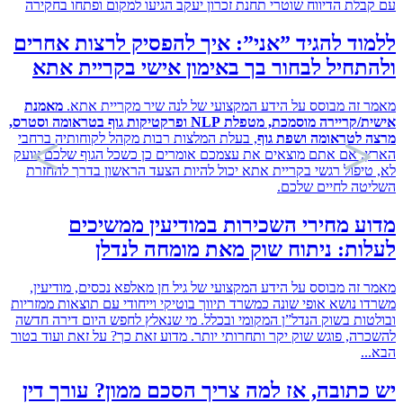
לת הדיווח שוטרי תחנת זכרון יעקב הגיעו למקום ופתחו בחקירה
ד להגיד ”אני”: איך להפסיק לרצות אחרים
חיל לבחור בך באימון אישי בקריית אתא
זה מבוסס על הידע המקצועי של לנה שיר מקריית אתא.
מאמנת
אישית/קריירה מוסמכת, מטפלת NLP ופרקטיקות גוף בטראומה וסטרס,
לטראומה ושפת גוף
, בעלת המלצות רבות מקהל לקוחותיה ברחבי
 אם אתם מוצאים את עצמכם אומרים כן כשכל הגוף שלכם צועק
יפול רגשי בקריית אתא יכול להיות הצעד הראשון בדרך להחזרת
ה לחיים שלכם.
 מחירי השכירות במודיעין ממשיכים
ת: ניתוח שוק מאת מומחה לנדלן
זה מבוסס על הידע המקצועי של גיל חן מאלפא נכסים, מודיעין,
 נושא אופי שונה כמשרד תיווך בוטיקי וייחודי עם תוצאות ממזריות
ות בשוק הנדל”ן המקומי ובכלל. מי שנאלץ לחפש היום דירה חדשה
ה, פוגש שוק יקר ותחרותי יותר. מדוע זאת כך? על זאת ועוד בטור
.
תובה, אז למה צריך הסכם ממון? עורך דין