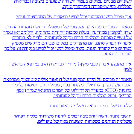
יים מבניים עמוקים בעמוד השדרה שפוגעים ביציבה ובבריאות
ת,
כפי שמסבירה הכירופרקטיקה.
יפול רגשי במודיעין יכול לסייע במקרים של התפרצויות זעם?
זה מבוסס על הידע המקצועי של המטפלת הרגשית ומנחת ההורים
לבקוביץ ממודיעין. בעלת סמכות ייחודית בתחומה, קילומטראז עשיר
ייה מוכחת והמלצות רבות מקהל לקוחותיה. ילדים לא בוחרים
להתפרק סתם. הם מתפרקים במקום שבו הם מרגישים מספיק
 כדי להוריד הגנות. כיצד טיפול רגשי יכול לסייע בנקודה זו? על כך
טור הבא...
תבצע אבחון לבבי מקיף? מדריך לבדיקות הלב במרפאה בראשון
זה מבוסס על הידע המקצועי של דוקטור איליה ליטובציק ממרפאת
אשון לציון. קרדיולוג ומצנתר בכיר, מנהל תחום חסימות כליליות
כרוניות (CTO) במערך הקרדיולוגי של המרכז הרפואי שמיר (אסף
), ובעל המלצות רבות מקהל לקוחותיו.
ת של כללית רפואה משלימה באזור נתניה
 נתניה, השרון והסביבה יכולים ליהנות משירותי כללית רפואה
מה
הניתנים בשלוחות ומציעות מגוון של טיפולים
.