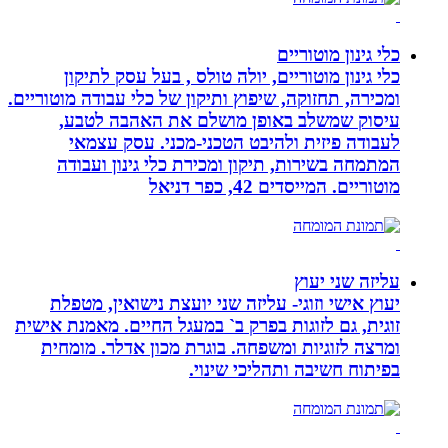
כלי גינון מוטוריים
כלי גינון מוטוריים, יולה טולס , בעל עסק לתיקון
ומכירה, תחזוקה, שיפוץ ותיקון של כלי עבודה מוטוריים.
עיסוק שמשלב באופן מושלם את האהבה לטבע,
לעבודה פיזית ולהיבט הטכני-מכני. עסק עצמאי
המתמחה בשירות, תיקון ומכירת כלי גינון ועבודה
מוטוריים. המייסדים 42, כפר דניאל
עליזה שני יעוץ
יעוץ אישי וזוגי- עליזה שני יועצת נישואין, מטפלת
זוגית, גם לזוגות בפרק ב` במעגל החיים. מאמנת אישית
ומרצה לזוגיות ומשפחה. בוגרת מכון אדלר. מומחית
בפיתוח חשיבה ותהליכי שינוי.