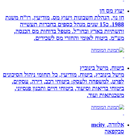
יעוץ מס חן
חן נוי, הנהלת חשבונות ויעוץ מס, מודיעין, רו”ח משנת
1988. כ15 שנים מנהל כספים בחברות תעשייה
ותשתיות בארץ ובחו”ל. מטפל בדוחות מס הכנסה,
מע”מ, ביטוח לאומי והחזרי מס לשכירים.
ביטוח, מישל בינוביץ
מישל בינוביץ, ביטוח, מודיעין, כל תחומי ניהול הסיכונים
לפרט, למשפחה ולעסק: ביטוחי רכב, דירה, עסקים,
ביטוחי בריאות וסיעוד, ביטוחי חיים ותכנון פנסיוני,
משכנתאות ועוד.
אלוורה, mcity
סבקפאה