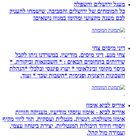
מעגל ירושלים והשפלה
כל המומחים של ירושלים והסביבה, שישמחו להעניק
לכם מענה מקצועי ומהימן במגוון נושאים!
דיני מיסים צחי
צחי מנע, דיני מיסים, מודיעין, במשרדנו ניתן לקבל
שירותים בתחומים הבאים : * חשבונאות וביקורת. *
מיסוי מקומי ובינלאומי * יעוץ פיננסי וכלכלי *הנהלת
חשבונות חיצונית ופנימית *חשבות שכר * ועוד.
איריס לביא אימון
איריס לביא - אימון עיסקי מודיעין. מעניקה חוויית
אימון משולבת: רגשית, מנטלית ועסקית, תוך ליווי מקיף
ויסודי חידוד היכולות המנטליות, יצירת ביטחון עצמי,
ועמידה מול קהל.