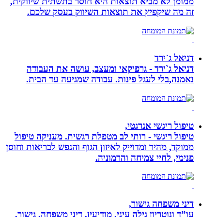
ממומן לא מביא תוצאות היא חוסר בתשתית שיווקית,
זה מה שיקפיץ את תוצאות השיווק בעסק שלכם.
דניאל ג`ירד
דניאל ג`ירד - גרפיקאי ומעצב, עושה את העבודה
נאמנה,בלי לעגל פינות. עבודה שמגיעה עד הבית.
טיפול ריגשי אנרגטי,
טיפול ריגשי - רותי לב מטפלת רגשית. מעניקה טיפול
ממוקד, מהיר ומדוייק לאיזון הגוף והנפש לבריאות וחוסן
פנימי, לחיי צמיחה והרמוניה.
דיני משפחה גישור,
עו”ד ונוטריון גילה עיני, מודיעין, דיני משפחה, גישור,