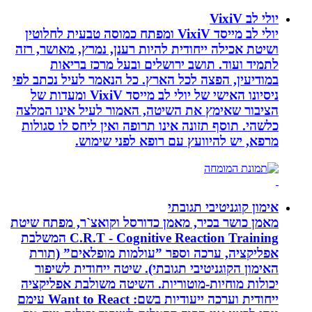
יולי לב VixiV
יולי לב מייסד VixiV ומפתח כמוסה טבעית לחלוטין
ושיטת אכילה ייחודית להיות רענן, נמרץ, מאושר, רזה
לתמיד ועוד. תושב ירושלים ובעל מרכז בריאות
במודיעין, הפצה לכל הארץ. כל הנאמר לעיל נכתב לפי
ניסיונו האישי של יולי לב מייסד VixiV ומעדות של
הציבור שאימץ את השיטה, האמור לעיל אינו המלצה
כלשהי. תוסף תזונה אינו תרופה ואין ליחס לו סגולות
מרפא, יש להיוועץ עם רופא לפני שימוש.
אימון קוגניטיבי תגובתי
מאמן כושר בכיר, מאמן כדורסל וקואצ`ר, מפתח שיטת
C.R.T - Cognitive Reaction Training המשלבת
אפליקציה, ערכה וספר ”עולמות מופלאים” (תורת
האימון הקוגניטיבי תגובתי). שיטה ייחודית לשיפור
יכולות מוחיות-מוטוריות. השיטה משולבת אפליקציה
ייחודית וערכה ייעודיות בשם: Want to React עימם