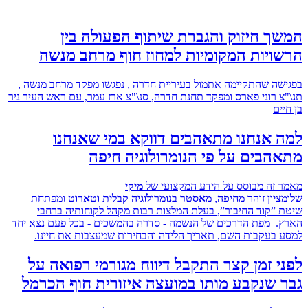
 חיזוק והגברת שיתוף הפעולה בין
יות המקומיות למחוז חוף מרחב מנשה
ה שהתקיימה אתמול בעיריית חדרה , נפגשו מפקד מרחב מנשה ,
 רוני פארס ומפקד תחנת חדרה, סנ\"צ ארז עמר, עם ראש העיר ניר
ם
 אנחנו מתאהבים דווקא במי שאנחנו
בים על פי הנומרולוגיה חיפה
זה מבוסס על הידע המקצועי של
מיקי
ון
זוהר
מחיפה
,
מאסטר בנומרולוגיה קבלית וטארוט
ומפתחת
”קוד החיבור”, בעלת המלצות רבות מקהל לקוחותיה ברחבי
 מפת הדרכים של הנשמה - סדרה בהמשכים - בכל פעם נצא יחד
בעקבות השם, תאריך הלידה והבחירות שמעצבות את חיינו.
 זמן קצר התקבל דיווח מגורמי רפואה על
שנקבע מותו במועצה איזורית חוף הכרמל