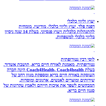
יעוץ וליווי כלכלי
דפנה פלד, יעוץ וליווי כלכלי, מודיעין, מומחית
להתנהלות כלכלית ויעוץ פנסיוני, בעלת 14 שנה ניסיון
בליווי כלכלי למשפחות.
לוסי רבין נטורופתית
נטורופתית, מאמנת לאורח חיים בריא, תושבת אשדוד.
בעלת Coach4Health, Coach4health הינה חברה
העוסקת באורח חיים בריא ומספקת מגוון רחב של
שירותים ומוצרים לאנשים, ארגונים ומוסדות,
המבקשים לשפר את איכות חייהם ולאמץ עקרונות של
סגנון חיים בריא.