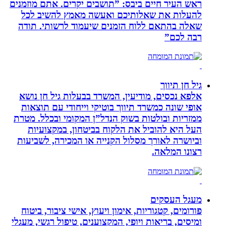
ראש העיר חיים ביבס: ”תושבים יקרים. אתם מוזמנים
להעלות את שאלותיכם ואעשה מאמץ להשיב לכל
שאלה בהתאם ללוח הזמנים שיעמוד לרשותי. תודה
רבה לכם”
גיל חן תיווך
אלפא נכסים, מודיעין, המשרד בבעלות גיל חן נושא
אופי שונה כמשרד תיווך בוטיקי וייחודי עם תוצאות
ממזריות ובולטות בשוק הנדל”ן המקומי ובכלל. מטרת
העל היא להוביל את הלקוח בביטחון, במקצועיות
וביושרה לאורך מסלול הקנייה או המכירה, לשביעות
רצונו המלאה.
מעגל העסקים
פורומים, קטגוריות, אימון ויעוץ, אישי ציבור, ביטוח
ומיסים, בריאות ויופי, המקצוענים, טיפול רגשי, מעגלי