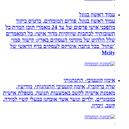
עמוד ראשון בגוגל
עמוד ראשון בגוגל, פורום המומחים, כרטיס ביקור
מהפכני אישי פרסום של עד 24 מאמרי תוכן המרת כל
תשובותיך לכתבות שיווקיות מדור אישי: כל המאמרים
שלל הלהיט של מקדמי העסקים בארץ: קישור סמוי
`שתול` בכל כתבה אינדקס לעסקים בדף הראשי של
Mcity
אימון קוגנטיבי- התנהגותי
שרה ברקוביץ, אימון קוגנטיבי התנהגותי, מודיעין,
מאמנת אישית לקשב באמצעות תנועה. מטפלת אישית
במבוגרים, ילדים ונוער אשר אובחנו כבעלי קשיי למידה,
קשב, זיכרון.