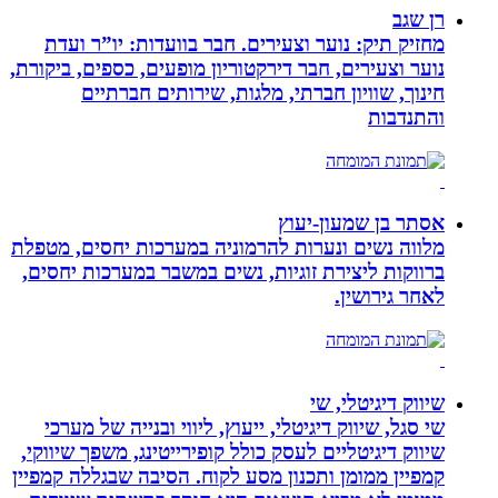
רן שגב
מחזיק תיק: נוער וצעירים. חבר בוועדות: יו”ר ועדת
נוער וצעירים, חבר דירקטוריון מופעים, כספים, ביקורת,
חינוך, שוויון חברתי, מלגות, שירותים חברתיים
והתנדבות
אסתר בן שמעון-יעוץ
מלווה נשים ונערות להרמוניה במערכות יחסים, מטפלת
ברווקות ליצירת זוגיות, נשים במשבר במערכות יחסים,
לאחר גירושין.
שיווק דיגיטלי, שי
שי סגל, שיווק דיגיטלי, ייעוץ, ליווי ובנייה של מערכי
שיווק דיגיטליים לעסק כולל קופירייטינג, משפך שיווקי,
קמפיין ממומן ותכנון מסע לקוח. הסיבה שבגללה קמפיין