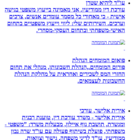
עו”ד ליהיא שטרן
עורכת דין ממודיעין. אני מאמינה בייעוץ משפטי בגישה
אישית - כי מאחורי כל מסמך עומדים אנשים, צרכים
וערכים. השירותים שלי: ליווי וייעוץ משפטיים בתחום
האישי-משפחתי ובתחום העסקי-מסחרי.
פואןם המומחים הנהלת
פורום המומחים.,הנהלת חשבונותן, מנהלי את תחום
החזרי המס לשכירים ואחראית על מחלקת הנהלת
החשבונות לעצמאים.
אירית אלישר, עורכי
אירית אלישר - משרד עורכת דין, טוענת רבנית
ומגשרת, תושבת נוף איילון, מבעלות משרד: ”משפטי -
משפחתי, פועלת בשיתוף פעולה עם עו”ד שרה נבון
ממודיעין, עו”ד לדיני משפחה, גישור וצוואות.