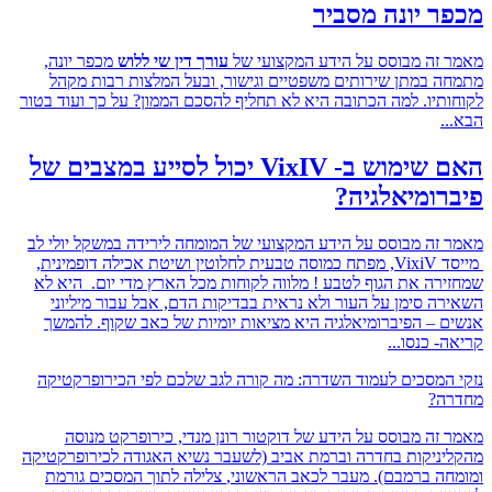
 יונה מסביר
זה מבוסס על הידע המקצועי של
עורך דין שי ללוש
מכפר יונה,
 במתן שירותים משפטיים וגישור, ובעל המלצות רבות מקהל
תיו. למה הכתובה היא לא תחליף להסכם הממון? על כך ועוד בטור
.
האם שימוש ב- VixIV יכול לסייע במצבים של
ומיאלגיה?
זה מבוסס על הידע המקצועי של המומחה לירידה במשקל יולי לב
מייסד VixiV, מפתח כמוסה טבעית לחלוטין ושיטת אכילה דופמינית,
רה את הגוף לטבע ! מלווה לקוחות מכל הארץ מדי יום. היא לא
ה סימן על העור ולא נראית בבדיקות הדם, אבל עבור מיליוני
 – הפיברומיאלגיה היא מציאות יומיות של כאב שקוף. להמשך
 כנסו...
המסכים לעמוד השדרה: מה קורה לגב שלכם לפי הכירופרקטיקה
ה?
זה מבוסס על הידע של דוקטור רונן מנדי, כירופרקט מנוסה
ניקות בחדרה וברמת אביב (לשעבר נשיא האגודה לכירופרקטיקה
ה ברמבם).
מעבר לכאב הראשוני,
צלילה לתוך המסכים גורמת