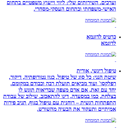
וערכים. השירותים שלי: ליווי וייעוץ משפטיים בתחום
האישי-משפחתי ובתחום העסקי-מסחרי.
כרטיס לדוגמא
לדוגמא
טיפול ריגשי, אורית
שיטת הנני: כל סוג של טיפול, כגון נטורופתיה, דיקור,
רפלקסו` ועוד מביאים תועלת רבה וכבודם במקומם.
יחד עם זאת, אם אדם מצפה שבריאות תוגש לו
בצלחת, כמו במסעדה, דינו להתאכזב. שילוב של עבודת
התפתחות רגשית – רוחנית עם טיפול בגוף, תניב פירות
אמיתיים ותעקור את הבעיה מהשורש.