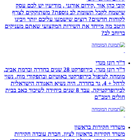
קובי כהן אור ,קידום אורגני , מודיעין יש לכם עסק
שישמח לקבל תשומת לב נוספת? משתוקקים לצרף
לקוחות חדשים? רוצים שישמעו עליכם יותר ויבינו
היטב מה מייחד את השירות המקצועי שאתם מעניקים
ברוחב לב?
ד”ר רונן מנדי
ד”ר רונן מנדי, כירופרקט 28 שנים בחדרה וברמת אביב,
מומחה לטיפול כירופרקטי באוטיזם ובתפקודי מוח. נשוי
לרחל + 4, גר בחדרה. היה נשיא האגודה הישראלית
לכירופרקטיקה, עבד 8 שנים ביחידה לשיכוך כאב בבית
חולים רמב”ם
משרדי חקירות בראשון
משרד חקירות בראשון לציון. חברת עובדה חקירות