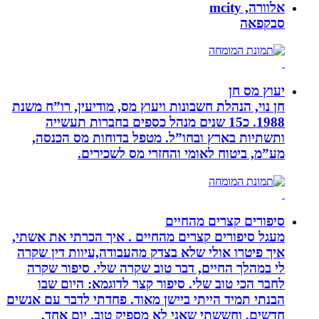
אלוורה, mcity
סבקפאה
יעוץ מס חן
חן נוי, הנהלת חשבונות ויעוץ מס, מודיעין, רו”ח משנת
1988. כ15 שנים מנהל כספים בחברות תעשייה
ותשתיות בארץ ובחו”ל. מטפל בדוחות מס הכנסה,
מע”מ, ביטוח לאומי והחזרי מס לשכירים.
סיפורים קצרים מהחיים
מעגל סיפורים קצרים מהחיים . איך הכרתי את אשתי,
איך פיטרו אולי שלא בצדק מהעבודה,עיוות דין שקרה
לי במהלך החיים, דבר טוב שקרה שלי. סיפור שקרה
לחבר הכי טוב שלי. סיפור קצר לדוגמא: היום שבו
הבנתי תמיד הייתי ביישן מאוד. פחדתי לדבר עם אנשים
חדשים, וחששתי שאני לא מספיק טוב. יום אחד,