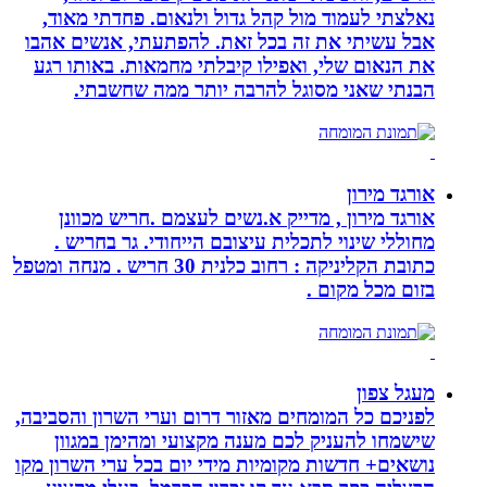
נאלצתי לעמוד מול קהל גדול ולנאום. פחדתי מאוד,
אבל עשיתי את זה בכל זאת. להפתעתי, אנשים אהבו
את הנאום שלי, ואפילו קיבלתי מחמאות. באותו רגע
הבנתי שאני מסוגל להרבה יותר ממה שחשבתי.
אורגד מירון
אורגד מירון , מדייק א.נשים לעצמם .חריש מכוונן
מחוללי שינוי לתכלית עיצובם הייחודי. גר בחריש .
כתובת הקליניקה : רחוב כלנית 30 חריש . מנחה ומטפל
בזום מכל מקום .
מעגל צפון
לפניכם כל המומחים מאזור דרום וערי השרון והסביבה,
שישמחו להעניק לכם מענה מקצועי ומהימן במגוון
נושאים+ חדשות מקומיות מידי יום בכל ערי השרון מקו