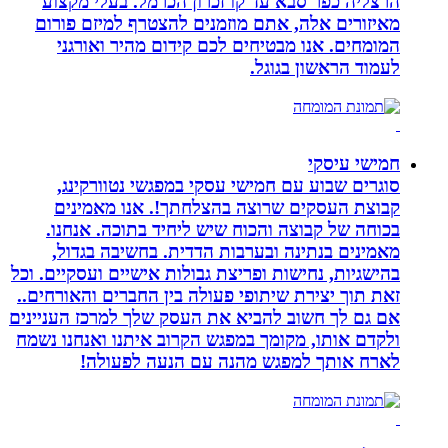
הרצליה כפר סבא עד קו זכרון הכרמל. בעלי מקצוע
מאיזורים אלה, אתם מוזמנים להצטרף למיזם פורום
המומחים. אנו מבטיחים לכם קידום מהיר ואורגני
לעמוד הראשון בגוגל.
חמישי עיסקי
סוגרים שבוע עם חמישי עסקי במפגשי נטוורקינג,
קבוצת העסקים שרוצה בהצלחתך!. אנו מאמינים
בכוחה של קבוצה והכוח שיש ליחיד בתוכה. אנחנו.
מאמינים בנתינה ובערבות הדדית. בחשיבה בגדול,
בהישגיות, נחישות ופריצת גבולות אישיים ועסקיים. וכל
זאת תוך יצירת שיתופי פעולה בין החברים והאורחים..
אם גם לך חשוב להביא את העסק שלך למרכז העניינים
ולקדם אותו, מקומך במפגש הקרוב איתנו ואנחנו נשמח
לארח אותך למפגש מהנה עם הנעה לפעולה!