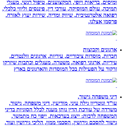
ומיסים, בריאות ויופי, המקצוענים, טיפול רגשי, מעגלי
תמיכה, עולם המוסיקה, עורכי דין, פיננסים וליווי כלכלי,
רפואה אלטרנטיבית, שיווק ומדיה, שירות יעוץ לאזרח,
פרסמו אצלנו,
ארגונים וקבוצות
חברות, מוסדות ציבוריים, עיריות, ארגונים וולנטרים,
עיריות, ארגוני רפואה, משטרה. מעגלים וכתבות שיזרקו
זרקור על הפעילות בכל המוסדות והארגונים בארץ
דיני משפחה גישור,
עו”ד ונוטריון גילה עיני, מודיעין, דיני משפחה, גישור,
משרדה של עורכת הדין נותן מענה לכלל הסוגיות בדיני
המשפחה לרבות: ייצוג בערכאות, ייפוי כח מתמשך,
גישור להסכם גירושין, הסכמי ממון, הליכי גירושין ועוד.