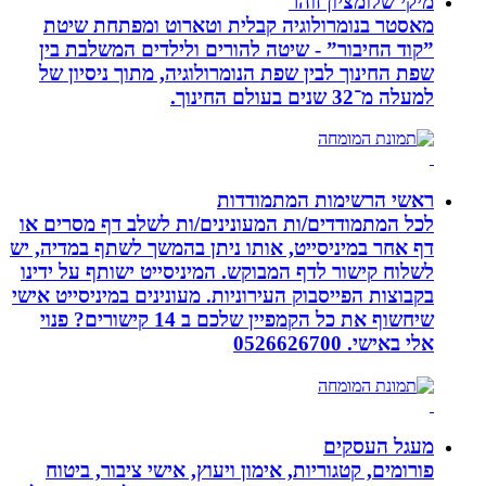
מיקי שלומציון זוהר
מאסטר בנומרולוגיה קבלית וטארוט ומפתחת שיטת
”קוד החיבור” - שיטה להורים ולילדים המשלבת בין
שפת החינוך לבין שפת הנומרולוגיה, מתוך ניסיון של
למעלה מ־32 שנים בעולם החינוך.
ראשי הרשימות המתמודדות
לכל המתמודדים/ות המעונינים/ות לשלב דף מסרים או
דף אחר במיניסייט, אותו ניתן בהמשך לשתף במדיה, יש
לשלוח קישור לדף המבוקש. המיניסייט ישותף על ידינו
בקבוצות הפייסבוק העירוניות. מעונינים במיניסייט אישי
שיחשוף את כל הקמפיין שלכם ב 14 קישורים? פנוי
אלי באישי. 0526626700
מעגל העסקים
פורומים, קטגוריות, אימון ויעוץ, אישי ציבור, ביטוח