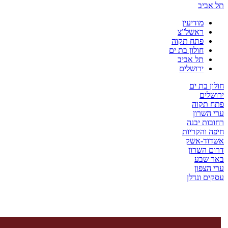
ביב
מודיעין
ראשל”צ
פתח תקוה
חולון בת ים
תל אביב
ירושלים
 בת ים
ים
תקוה
שרון
ת יבנה
והקריות
ד-אשק
השרון
שבע
צפון
 ונדלן