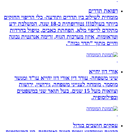
רפואת תדרים
מומחית לשילוב בין תדרים ותודעה- כלי הריפוי החזקים
ביותר בעולם!!! נטורופתית כ-18 שנה, המשלבת ידע
מתקדם לריפוי מלא, הפחתת כאבים, טיפול בחרדות
וטראומות, איזון מערכות הגוף, זרימה אנרגטית נכונה
וחיים מתוך ”תדר גבוה”.
אורי דון יחייא
שיני משפחה- עורך דין אורי דון יחייא עו”ד ומגשר
מוסמך, מומחה לענייני משפחה, גירושין, ירושות
וצוואות מעל 15 שנים. בעל תואר שני במשפטים
ובפילוסופיה.
עסקים חושבים בגדול
קבוצת נטוורקינג זומית קטנה ואיכותית. בין המשכימות