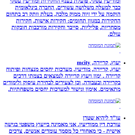
ומודיעין עסקי, פועלת בענף החקירות ומודיעין עסקי
כבר למעלה משלושה עשורים, החברה בינלאומית
הוקמה על ידי זיוה ממוק מלכה, בעלת וותק רב בתחום
החקירות במגוון תחומים: חקירות אישות, חקירות
מסחריות, פליליות, סייבר וחקירות מורכבות חובקות
עולם.
יעוץ, קריירה, mcity
יעוץ, קריירה, מודיעין, מערכות יחסים מנצחות ופיתוח
קריירה . ימון ויעוץ קריירה לנמצאים בצמתי דרכים
בקריירה ובעבודה, וכן לצעירים לבחירת עיסוק ולימודים
מתאימים. אימון וגישור למערכות יחסים משפחתיות.
עו”ד ליהיא שטרן
עורכת דין ממודיעין. אני מאמינה בייעוץ משפטי בגישה
אישית - כי מאחורי כל מסמך עומדים אנשים, צרכים