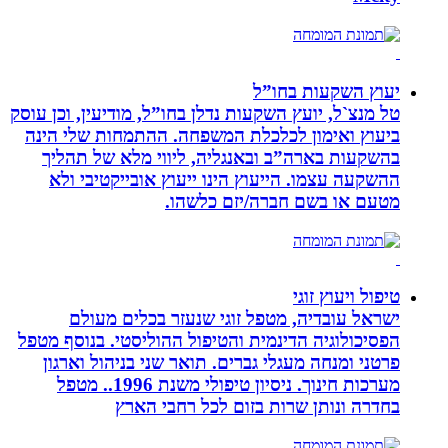
יעוץ השקעות בחו”ל
טל מנצ`ל, יועץ השקעות נדלן בחו”ל, מודיעין, וכן עוסק
ביעוץ ואימון לכלכלת המשפחה. ההתמחות שלי הינה
בהשקעות בארה”ב ובאנגליה, ליווי מלא של תהליך
ההשקעה עצמו. הייעוץ הינו ייעוץ אובייקטיבי ולא
מטעם או בשם חברה/יזם כלשהו.
טיפול ויעוץ זוגי
ישראל עובדיה, מטפל זוגי שנעזר בכלים מעולם
הפסיכולוגיה הדינמית והטיפול ההוליסטי. בנוסף מטפל
פרטני ומנחה מעגלי גברים. תואר שני בניהול וארגון
מערכות חינוך. ניסיון טיפולי משנת 1996.. מטפל
בחדרה ונותן שרות בזום לכל רחבי הארץ