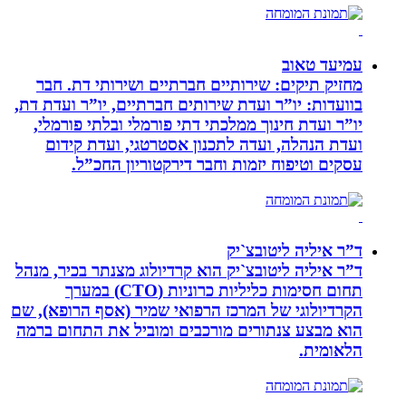
עמיעד טאוב
מחזיק תיקים: שירותיים חברתיים ושירותי דת. חבר
בוועדות: יו”ר ועדת שירותים חברתיים, יו”ר ועדת דת,
יו”ר ועדת חינוך ממלכתי דתי פורמלי ובלתי פורמלי,
ועדת הנהלה, ועדה לתכנון אסטרטגי, ועדת קידום
עסקים וטיפוח יזמות וחבר דירקטוריון החכ”ל.
ד”ר איליה ליטובצ`יק
ד”ר איליה ליטובצ`יק הוא קרדיולוג מצנתר בכיר, מנהל
תחום חסימות כליליות כרוניות (CTO) במערך
הקרדיולוגי של המרכז הרפואי שמיר (אסף הרופא), שם
הוא מבצע צנתורים מורכבים ומוביל את התחום ברמה
הלאומית.