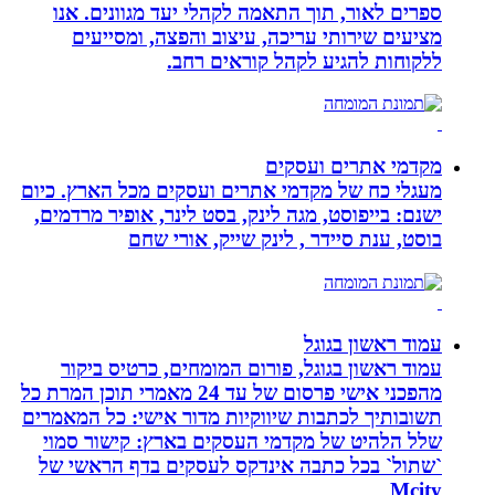
ספרים לאור, תוך התאמה לקהלי יעד מגוונים. אנו
מציעים שירותי עריכה, עיצוב והפצה, ומסייעים
ללקוחות להגיע לקהל קוראים רחב.
מקדמי אתרים ועסקים
מעגלי כח של מקדמי אתרים ועסקים מכל הארץ. כיום
ישנם: בייפוסט, מגה לינק, בסט לינר, אופיר מרדמים,
בוסט, ענת סיידר , לינק שייק, אורי שחם
עמוד ראשון בגוגל
עמוד ראשון בגוגל, פורום המומחים, כרטיס ביקור
מהפכני אישי פרסום של עד 24 מאמרי תוכן המרת כל
תשובותיך לכתבות שיווקיות מדור אישי: כל המאמרים
שלל הלהיט של מקדמי העסקים בארץ: קישור סמוי
`שתול` בכל כתבה אינדקס לעסקים בדף הראשי של
Mcity