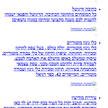
כתיבה ודיגיטל
כל המומחים מתחומי הכתיבה, הדיגיטל והפנאי ישמחו
להעניק לכם מענה מקצועי ומהימן במגוון נושאים!
כלי גינון מוטוריים
כלי גינון מוטוריים, יולה טולס , בעל עסק לתיקון
ומכירה, תחזוקה, שיפוץ ותיקון של כלי עבודה מוטוריים.
עיסוק שמשלב באופן מושלם את האהבה לטבע,
לעבודה פיזית ולהיבט הטכני-מכני. עסק עצמאי
המתמחה בשירות, תיקון ומכירת כלי גינון ועבודה
מוטוריים. המייסדים 42, כפר דניאל
עיריית מודיעין
מודיעין. תושב יקר! כל העיר בכף ידך! יש לך כאן