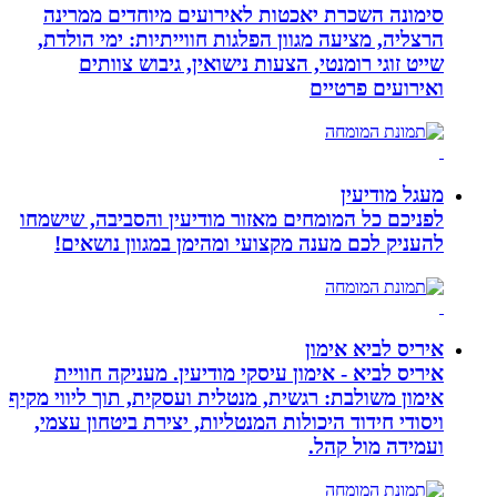
סימונה השכרת יאכטות לאירועים מיוחדים ממרינה
הרצליה, מציעה מגוון הפלגות חווייתיות: ימי הולדת,
שייט זוגי רומנטי, הצעות נישואין, גיבוש צוותים
ואירועים פרטיים
מעגל מודיעין
לפניכם כל המומחים מאזור מודיעין והסביבה, שישמחו
להעניק לכם מענה מקצועי ומהימן במגוון נושאים!
איריס לביא אימון
איריס לביא - אימון עיסקי מודיעין. מעניקה חוויית
אימון משולבת: רגשית, מנטלית ועסקית, תוך ליווי מקיף
ויסודי חידוד היכולות המנטליות, יצירת ביטחון עצמי,
ועמידה מול קהל.