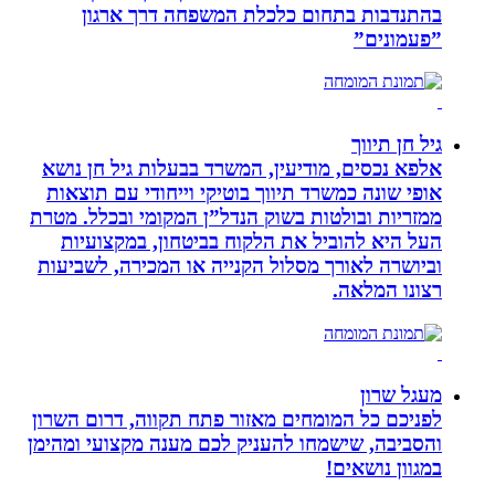
בהתנדבות בתחום כלכלת המשפחה דרך ארגון
”פעמונים”
גיל חן תיווך
אלפא נכסים, מודיעין, המשרד בבעלות גיל חן נושא
אופי שונה כמשרד תיווך בוטיקי וייחודי עם תוצאות
ממזריות ובולטות בשוק הנדל”ן המקומי ובכלל. מטרת
העל היא להוביל את הלקוח בביטחון, במקצועיות
וביושרה לאורך מסלול הקנייה או המכירה, לשביעות
רצונו המלאה.
מעגל שרון
לפניכם כל המומחים מאזור פתח תקווה, דרום השרון
והסביבה, שישמחו להעניק לכם מענה מקצועי ומהימן
במגוון נושאים!