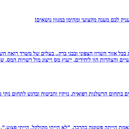
יק לכם מענה מקצועי ומהימן במגוון נושאים!
שרות בכל אזור השרון הצפוני ובבני ברק.. בעלים של משרד רואה 
יים והצהרות הון ליחידים, ייעוץ מס וייצוג מול רשויות המס, 
לים בתחום הרשלנות רפואית, נזיקין והביטוח ובדגש לתחום נזקי
מת הייתה פשוטה בהרבה, ”לא הייתי מקולקל, הייתי פצוע.”. 