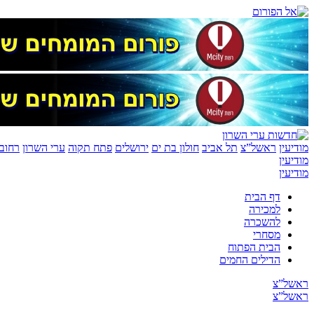
מודיעין
ראשל”צ
תל אביב
חולון בת ים
ירושלים
פתח תקוה
ערי השרון
רחובו
מודיעין
מודיעין
דף הבית
למכירה
להשכרה
מסחרי
הבית הפתוח
הדילים החמים
ראשל”צ
ראשל”צ