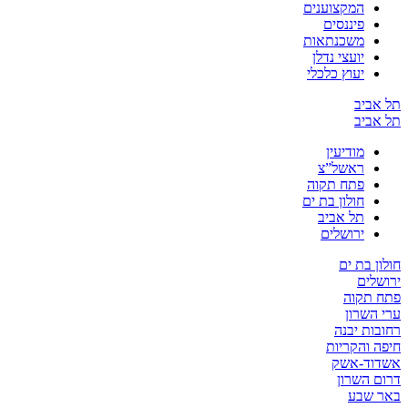
המקצוענים
פיננסים
משכנתאות
יועצי נדלן
יעוץ כלכלי
תל אביב
תל אביב
מודיעין
ראשל”צ
פתח תקוה
חולון בת ים
תל אביב
ירושלים
חולון בת ים
ירושלים
פתח תקוה
ערי השרון
רחובות יבנה
חיפה והקריות
אשדוד-אשק
דרום השרון
באר שבע