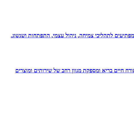
 ומפתיעים לתהליכי צמיחה, ניהול עצמי, התפתחות ושגשוג.
. בעלת Coach4Health, Coach4health הינה חברה העוסקת באורח חיים בריא ומספקת מגוון רחב של שירותים ומוצרים