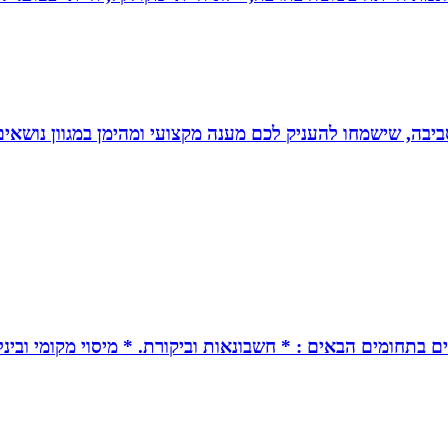
יבה, שישמחו להעניק לכם מענה מקצועי ומהימן במגוון נושאים
ים בתחומים הבאים : * חשבונאות וביקורת. * מיסוי מקומי ובינל