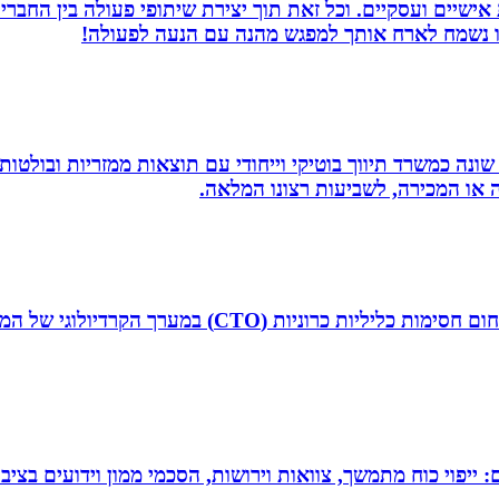
ת אישיים ועסקיים. וכל זאת תוך יצירת שיתופי פעולה בין החב
חנו נשמח לארח אותך למפגש מהנה עם הנעה לפעולה!
שונה כמשרד תיווך בוטיקי וייחודי עם תוצאות ממזריות ובולטו
ה או המכירה, לשביעות רצונו המלאה.
ד”ר איליה ליטובצ`יק הוא קרדיולוג מצנתר בכיר, מנהל 
יפוי כוח מתמשך, צוואות וירושות, הסכמי ממון וידועים בציבו