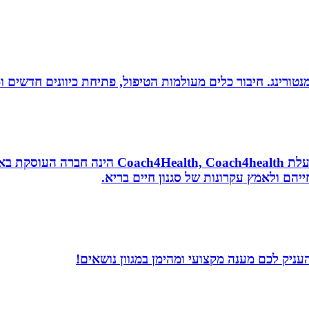
ומנטורינג. חיבור כלים מעולמות הטיפול, פתיחת כיוונים חדשים
נטורופתית, מאמנת לאורח חיים בריא, תושבת אשדוד
הם ולאמץ עקרונות של סגנון חיים בריא.
עניק לכם מענה מקצועי ומהימן במגוון נושאים!