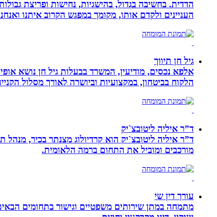
הדדית. בחשיבה בגדול, בהישגיות, נחישות ופריצת גבולו
העניינים ולקדם אותו, מקומך במפגש הקרוב איתנו ואנ
גיל חן תיווך
אלפא נכסים, מודיעין, המשרד בבעלות גיל חן נושא אופי 
הלקוח בביטחון, במקצועיות וביושרה לאורך מסלול הקניי
ד”ר איליה ליטובצ`יק
מורכבים ומוביל את התחום ברמה הלאומית.
עורך דין שי
מתמחה במתן שירותים משפטיים וגישור בתחומים הבאים: י