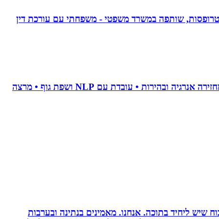
אפוטרופסות, שותפה במשרד משפטי - משפחתי עם עורכת דין
• מאמנת לויסות סטרס • מנקה טראומה וחרדות • מאמנת לשינוי אישי • מלווה טיפולי פוריות • מלווה קריירה מדויקת • מחזירה אנרגיה ובהירות • עובדת עם NLP ושפת גוף • מרצה
 שיש ליחיד בתוכה. אנחנו. מאמינים בנתינה ובערבות