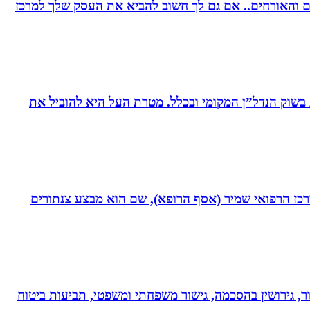
רים והאורחים.. אם גם לך חשוב להביא את העסק שלך למרכז
ת בשוק הנדל”ן המקומי ובכלל. מטרת העל היא להוביל את
תחום חסימות כליליות כרוניות (CTO) במערך הקרדיולוגי של המרכז הרפואי שמיר (אסף הרופא), שם הוא מבצע צנתורים
ר, גירושין בהסכמה, גישור משפחתי ומשפטי, תביעות ביטוח