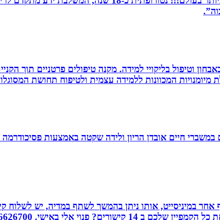
מומחית לשילוב בין תדרים ותודעה- כלי הריפוי החזקים ביותר 
וה”.
אבחון וטיפול בליקויי למידה. מקנה טיפולים פרטניים תוך הק
 מיומנויות המכוונות ללמידה עצמית ולטיפוח תחושת המסוגלות
ם במשברי חיים אובדן הריון ולידה שקטה באמצעות פסיכודרמה פ
אחר במיניסייט, אותו ניתן בהמשך לשתף במדיה, יש לשלוח קיש
ורים? פנוי אלי באישי. 0526626700