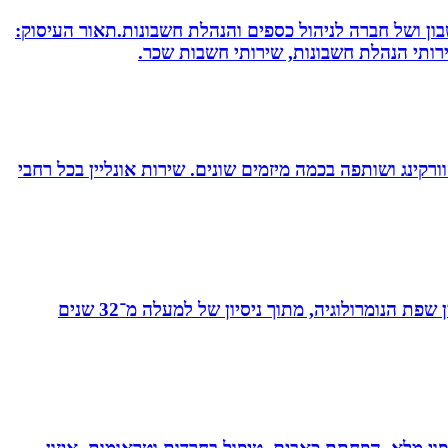
חשבון ושל חברה לניהול כספים והנהלת חשבונות.תאור העיסוק:
שירותי הנהלת חשבונות, שירותי חשבות שכר.
ורקינג ושותפה בכמה מיזמים שונים. שירות אונליין בכל רחבי
מאסטר בנומרולוגיה קבלית וטארוט ומפתחת שיטת ”קוד החיבור” - שיטה להורים ולילדים המשלבת בין שפת החינוך לבין שפת הנומרולוגיה, מתוך ניסיון של למעלה מ־32 שנים