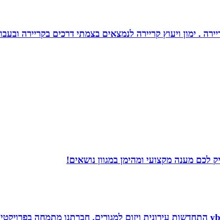
יירה . ימון ויעוץ קריירה לנמצאים בצמתי דרכים בקריירה ובעבו
 לכם מענה מקצועי ומהימן במגוון נושאים!