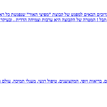
. ברוכים הבאים למפגש של קבוצת ”מפיצי האור” שנפגשת כל ראש
בל ! המטרה של הקבוצה היא ערבות וצמיחה הדדית . ובעיקר ה
ים, בריאות ויופי, המקצוענים, טיפול רגשי, מעגלי תמיכה, עולם ה