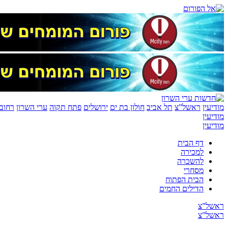
מודיעין
ראשל”צ
תל אביב
חולון בת ים
ירושלים
פתח תקוה
ערי השרון
רחובו
מודיעין
מודיעין
דף הבית
למכירה
להשכרה
מסחרי
הבית הפתוח
הדילים החמים
ראשל”צ
ראשל”צ