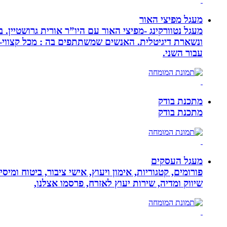
מעגל מפיצי האור
מעגל נטוורקינג -מפיצי האור עם היו”ר אורית גרושטיין
ונשארת דיגיטלית. האנשים שמשתתפים בה : מכל קצווי-ת
עבור השני.
מתכנת בודק
מתכנת בודק
מעגל העסקים
פורומים, קטגוריות, אימון ויעוץ, אישי ציבור, ביטוח ומיס
שיווק ומדיה, שירות יעוץ לאזרח, פרסמו אצלנו,