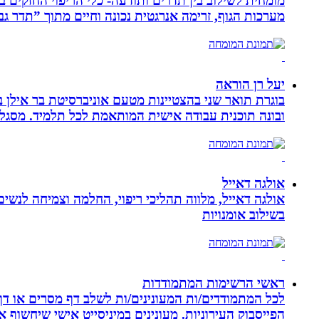
מערכות הגוף, זרימה אנרגטית נכונה וחיים מתוך ”תדר גב
יעל רן הוראה
בוגרת תואר שני בהצטיינות מטעם אוניברסיטת בר אילן ב
ובונה תוכנית עבודה אישית המותאמת לכל תלמיד. מסגלת
אולגה דאייל
אולגה דאייל, מלווה תהליכי ריפוי, החלמה וצמיחה לנשי
בשילוב אומנויות‏
ראשי הרשימות המתמודדות
לכל המתמודדים/ות המעונינים/ות לשלב דף מסרים או דף 
הפייסבוק העירוניות. מעונינים במיניסייט אישי שיחשוף את כל הקמפיין שלכם ב 14 קיש