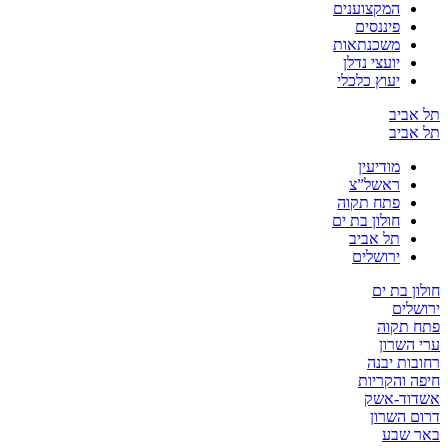
המקצוענים
פיננסים
משכנתאות
יועצי נדלן
יעוץ כלכלי
תל אביב
תל אביב
מודיעין
ראשל”צ
פתח תקוה
חולון בת ים
תל אביב
ירושלים
חולון בת ים
ירושלים
פתח תקוה
ערי השרון
רחובות יבנה
חיפה והקריות
אשדוד-אשק
דרום השרון
באר שבע