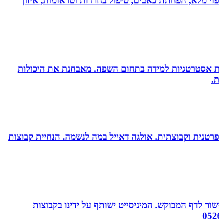
בעולם!!! נטורופתית כ-18 שנה, המשלבת ידע מתקדם לריפוי מלא, הפחתת כאבים, טיפול בחרדות וטראומות, איזון
ניית אסטרטגיות למידה בתחום השפה. מאבחנת את היכולות
.
רטנית וקבוצתית. אולגה דאייל במה לנשמה. ‏הנחיית קבוצות
ור לדף המבוקש. המיניסייט ישותף על ידינו בקבוצות