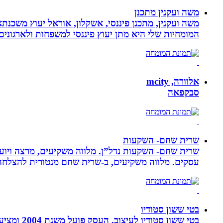
משה ועקנין מתכנן
משה ועקנין, מתכנן פיננסי, אשקלון, אוראל יעוץ משכנתא
המומחיות שלי היא מתן יעוץ פיננסי למשפחות ולארגוני
אלוורה, mcity
סבקפאה
שרית שחם- השקעות
שרית שחם- השקעות נדל”ן. מלווה משקיעים, מרצה ויועצ
עסקים‏. ‏מלווה משקיעים, ב-‏שרית שחם מנטורית להצלחה 
בטי ששון סטודיו
בטי ששון