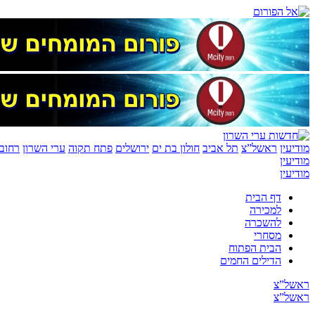
מודיעין
ראשל”צ
תל אביב
חולון בת ים
ירושלים
פתח תקוה
ערי השרון
רחובו
מודיעין
מודיעין
דף הבית
למכירה
להשכרה
מסחרי
הבית הפתוח
הדילים החמים
ראשל”צ
ראשל”צ