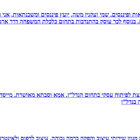
ות ופיננסים. שמי ועקנין משה, יועץ פיננסים ומשכנתאות, אני
ם. בנוסף לכך עוסק בהתנדבות בתחום כלכלת המשפחה דרך ארגו
ת לפיתוח עסקי בתחום הנדל”ן. אמא וסבתא מאושרת. ‏מייסדת 
בנדל”ן‏
 סטודיו לעיצוב, העסק פועל משנת 2004 ומציע מגוון שירותי עיצוב והפקה ברמה גבוהה. 