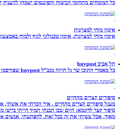
כל המומחים מתחומי הביטוח והפיננסים ישמחו להעניק לכ
אימון מוחי למצוינות
אימון מוחי למצוינות, אימון טכנולוגי לגוף ולמוח באמצעות ביופידבק, נוירופידבק ו NLP המכוון
תל אביב buypost
כל מאמרי התוכן שך גל חזיזה מנכ”ל buypost שפורסמו באתר תל אביב ברשת mcity
סיפורים קצרים מהחיים
מעגל סיפורים קצרים מהחיים . איך הכרתי את אשתי, איך
סיפור קצר לדוגמא: היום שבו הבנתי תמיד הייתי ביישן 
מאוד, אבל עשיתי את זה בכל זאת. להפתעתי, אנשים אה