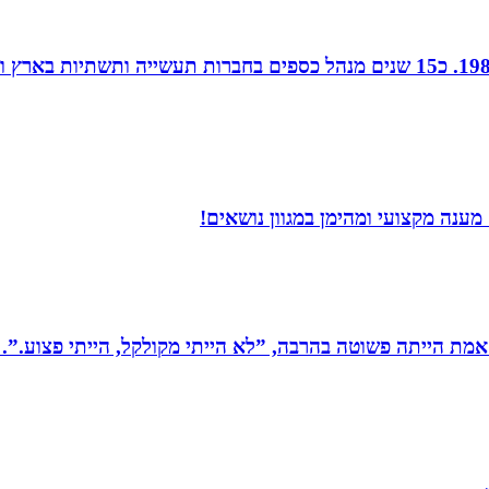
חן נוי, הנהלת חשבונות ויעוץ מס, מודיעין, רו”ח משנת 1988. כ15 שנים מנהל כספ
ענה מקצועי ומהימן במגוון נושאים!
מת הייתה פשוטה בהרבה, ”לא הייתי מקולקל, הייתי פצוע.”. 