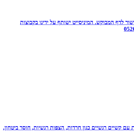
ור לדף המבוקש. המיניסייט ישותף על ידינו בקבוצות
ל רגשי בשיטת NLP לילדים ונוער! מסייעת בהתמודדות עם קשיים רגשיים כגון חרדות, הצפות רגשיות, חוסר ביטחון,