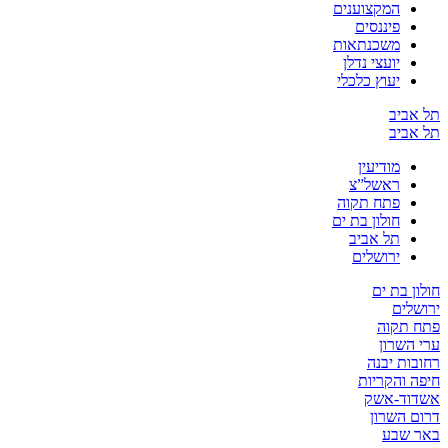
המקצוענים
פיננסים
משכנתאות
יועצי נדלן
יעוץ כלכלי
תל אביב
תל אביב
מודיעין
ראשל”צ
פתח תקוה
חולון בת ים
תל אביב
ירושלים
חולון בת ים
ירושלים
פתח תקוה
ערי השרון
רחובות יבנה
חיפה והקריות
אשדוד-אשק
דרום השרון
באר שבע